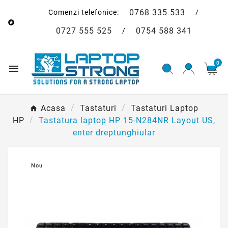
0768 335 533
Comenzi telefonice:
/

0727 555 525
0754 588 341
/
0

Acasa
Tastaturi
Tastaturi Laptop
HP
Tastatura laptop HP 15-N284NR Layout US,
enter dreptunghiular
Nou