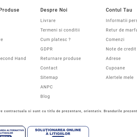
 Produse
Despre Noi
Contul Tau
Livrare
Informatii per
Termeni si conditii
Retur de marf
re
Cum platesc ?
Comenzi
GDPR
Note de credit
Second Hand
Returnare produse
Adrese
Contact
Cupoane
Sitemap
Alertele mele
ANPC
Blog
re contractuala si sunt cu titlu de prezentare, orientativ. Brandurile prezent