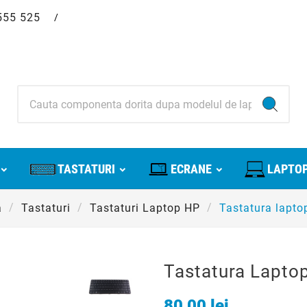
555 525
/
TASTATURI
ECRANE
LAPTOP
a
Tastaturi
Tastaturi Laptop HP
Tastatura lapto
Tastatura Lapto
80,00 lei