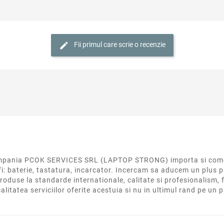
Fii primul care scrie o recenzie
 compania PCOK SERVICES SRL (LAPTOP STRONG) importa si come
fi: baterie, tastatura, incarcator. Incercam sa aducem un plus p
roduse la standarde internationale, calitate si profesionalism, f
calitatea serviciilor oferite acestuia si nu in ultimul rand pe un 