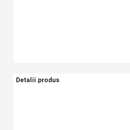
Detalii produs
Serie Model HP - Compaq
HP