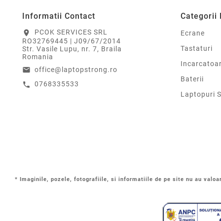
Informatii Contact
Categorii
PCOK SERVICES SRL
location_on
Ecrane
RO32769445 | J09/67/2014
Tastaturi
Str. Vasile Lupu, nr. 7, Braila
Romania
Incarcatoa
office@laptopstrong.ro
email
Baterii
0768335533
call
Laptopuri 
* Imaginile, pozele, fotografiile, si informatiile de pe site nu au valoa