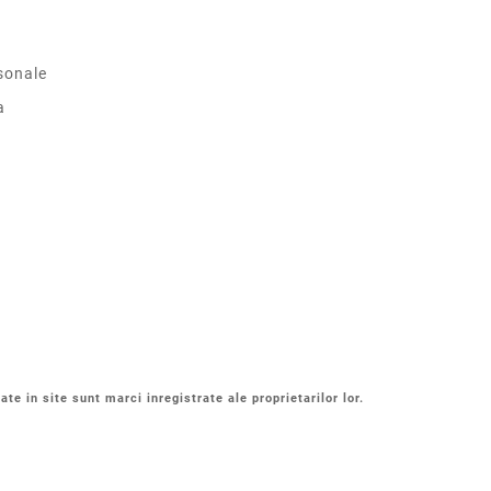
sonale
a
ate in site sunt marci inregistrate ale proprietarilor lor.