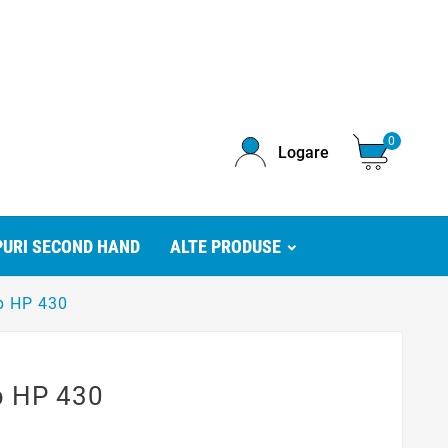
0
Logare
URI SECOND HAND
ALTE PRODUSE
p HP 430
p HP 430