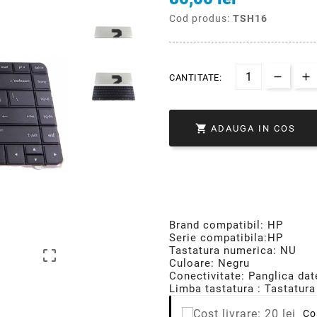
Cod produs:
TSH16
CANTITATE:

ADAUGA IN COS
Brand compatibil: HP
Serie compatibila:HP
Tastatura numerica: NU

Culoare: Negru
Conectivitate: Panglica dat
Limba tastatura : Tastatura
Co