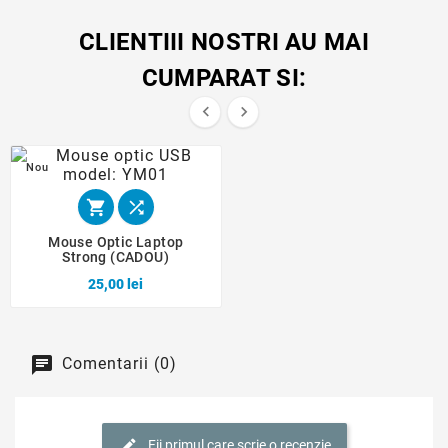
CLIENTIII NOSTRI AU MAI
CUMPARAT SI:


Nou


Mouse Optic Laptop
Strong (CADOU)
25,00 lei
Comentarii (0)
Fii primul care scrie o recenzie