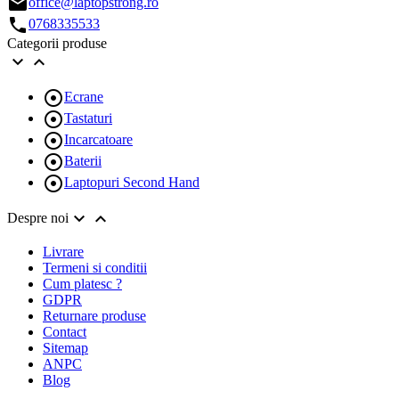
email
office@laptopstrong.ro
call
0768335533
Categorii produse



Ecrane

Tastaturi

Incarcatoare

Baterii

Laptopuri Second Hand


Despre noi
Livrare
Termeni si conditii
Cum platesc ?
GDPR
Returnare produse
Contact
Sitemap
ANPC
Blog