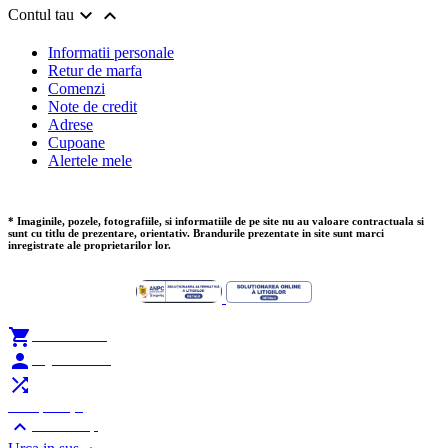


Contul tau
Informatii personale
Retur de marfa
Comenzi
Note de credit
Adrese
Cupoane
Alertele mele
* Imaginile, pozele, fotografiile, si informatiile de pe site nu au valoare contractuala si
sunt cu titlu de prezentare, orientativ. Brandurile prezentate in site sunt marci
inregistrate ale proprietarilor lor.

Add to Cart

My Account

Compare (
0
)

Scroll Top