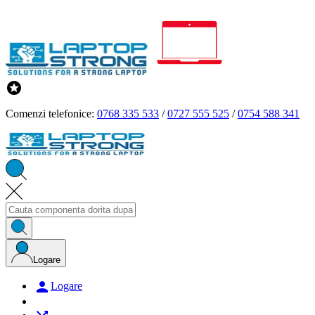

Comenzi telefonice:
0768 335 533
/
0727 555 525
/
0754 588 341
Logare

Logare