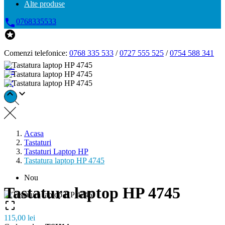
Alte produse

0768335533

Comenzi telefonice:
0768 335 533
/
0727 555 525
/
0754 588 341




Acasa
Tastaturi
Tastaturi Laptop HP
Tastatura laptop HP 4745
Nou
Tastatura laptop HP 4745

115,00 lei