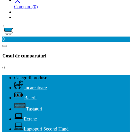

Compare
(0)
0
Cosul de cumparaturi
0
Categorii produse
Incarcatoare
Baterii
Tastaturi
Ecrane
Laptopuri Second Hand