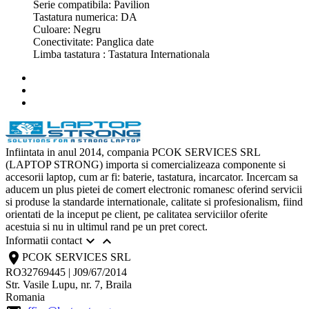
Serie compatibila: Pavilion
Tastatura numerica: DA
Culoare: Negru
Conectivitate: Panglica date
Limba tastatura : Tastatura Internationala
Infiintata in anul 2014, compania PCOK SERVICES SRL
(LAPTOP STRONG) importa si comercializeaza componente si
accesorii laptop, cum ar fi: baterie, tastatura, incarcator. Incercam sa
aducem un plus pietei de comert electronic romanesc oferind servicii
si produse la standarde internationale, calitate si profesionalism, fiind
orientati de la inceput pe client, pe calitatea serviciilor oferite
acestuia si nu in ultimul rand pe un pret corect.


Informatii contact
location_on
PCOK SERVICES SRL
RO32769445 | J09/67/2014
Str. Vasile Lupu, nr. 7, Braila
Romania