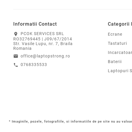
Informatii Contact
Categorii
PCOK SERVICES SRL
location_on
Ecrane
RO32769445 | J09/67/2014
Tastaturi
Str. Vasile Lupu, nr. 7, Braila
Romania
Incarcatoa
office@laptopstrong.ro
email
Baterii
0768335533
call
Laptopuri 
* Imaginile, pozele, fotografiile, si informatiile de pe site nu au valoa