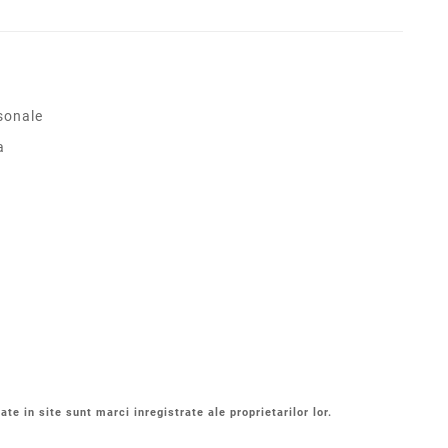
sonale
a
ate in site sunt marci inregistrate ale proprietarilor lor.