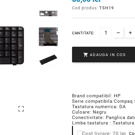
Cod produs:
TSH19
CANTITATE:

ADAUGA IN COS
Brand compatibil: HP
Serie compatibila:Compaq 
Tastatura numerica: DA

Culoare: Negru
Conectivitate: Panglica dat
Limba tastatura : Tastatura
Co