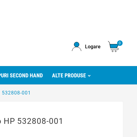
0
Logare
URI SECOND HAND
ALTE PRODUSE
P 532808-001
p HP 532808-001