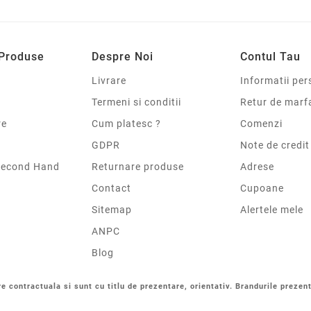
 Produse
Despre Noi
Contul Tau
Livrare
Informatii per
Termeni si conditii
Retur de marf
re
Cum platesc ?
Comenzi
GDPR
Note de credit
Second Hand
Returnare produse
Adrese
Contact
Cupoane
Sitemap
Alertele mele
ANPC
Blog
re contractuala si sunt cu titlu de prezentare, orientativ. Brandurile prezent