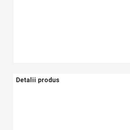
Detalii produs
Serie Model HP - Compaq
Compaq Presari