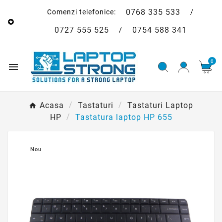
0768 335 533
Comenzi telefonice:
/

0727 555 525
0754 588 341
/
0

Acasa
Tastaturi
Tastaturi Laptop
HP
Tastatura laptop HP 655
Nou