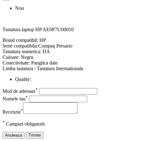
Nou
Tastatura laptop HP AE0P7U00010
Brand compatibil: HP
Serie compatibila:Compaq Presario
Tastatura numerica: DA
Culoare: Negru
Conectivitate: Panglica date
Limba tastatura : Tastatura Internationala
Quality:
*
Mod de adresare
*
Numele tau
*
Recenzie
*
Campuri obligatorii
Anuleaza
Trimite