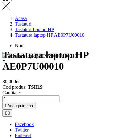
Acasa
Tastaturi
Tastaturi Laptop HP
Tastatura laptop HP AE0P7U00010
Nou
Tastatura laptop HP

AE0P7U00010
80,00 lei
Cod produs:
TSH19
Cantitate:

Adauga in cos


Facebook
Twitter
Pinterest