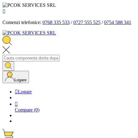

Comenzi telefonice:
0768 335 533
/
0727 555 525
/
0754 588 341
Logare

Logare

Compare
(0)