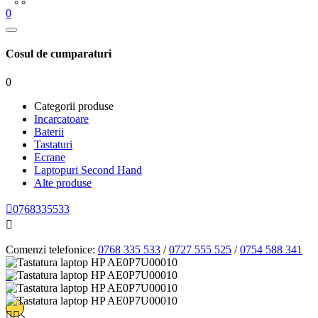
0
Cosul de cumparaturi
0
Categorii produse
Incarcatoare
Baterii
Tastaturi
Ecrane
Laptopuri Second Hand
Alte produse

0768335533

Comenzi telefonice:
0768 335 533
/
0727 555 525
/
0754 588 341



