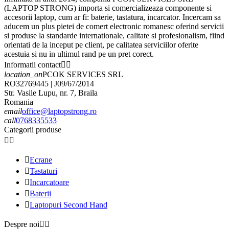
(LAPTOP STRONG) importa si comercializeaza componente si
accesorii laptop, cum ar fi: baterie, tastatura, incarcator. Incercam sa
aducem un plus pietei de comert electronic romanesc oferind servicii
si produse la standarde internationale, calitate si profesionalism, fiind
orientati de la inceput pe client, pe calitatea serviciilor oferite
acestuia si nu in ultimul rand pe un pret corect.
Informatii contact


location_on
PCOK SERVICES SRL
RO32769445 | J09/67/2014
Str. Vasile Lupu, nr. 7, Braila
Romania
email
office@laptopstrong.ro
call
0768335533
Categorii produse



Ecrane

Tastaturi

Incarcatoare

Baterii

Laptopuri Second Hand
Despre noi

