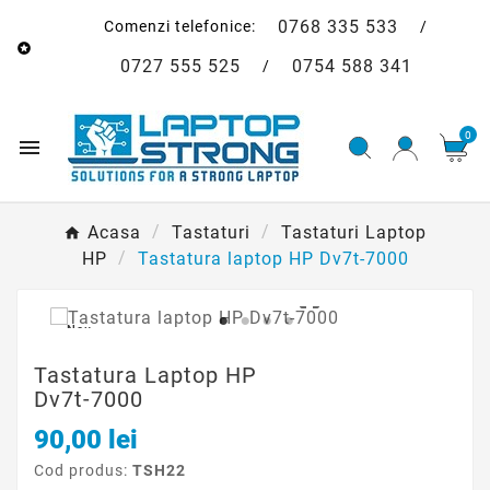
0768 335 533
Comenzi telefonice:
/

0727 555 525
0754 588 341
/
0

Acasa
Tastaturi
Tastaturi Laptop
HP
Tastatura laptop HP Dv7t-7000

Nou
Tastatura Laptop HP
Dv7t-7000
90,00 lei
Cod produs:
TSH22