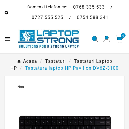
0768 335 533
Comenzi telefonice:
/

0727 555 525
0754 588 341
/
0

Acasa
Tastaturi
Tastaturi Laptop
HP
Tastatura laptop HP Pavilion DV6Z-3100
Nou