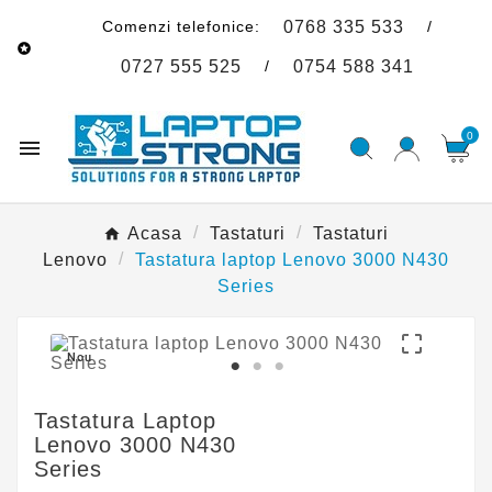
Comenzi telefonice:
/
0768 335 533

/
0727 555 525
0754 588 341
0

Acasa
Tastaturi
Tastaturi
Lenovo
Tastatura laptop Lenovo 3000 N430
Series

Nou
Tastatura Laptop
Lenovo 3000 N430
Series