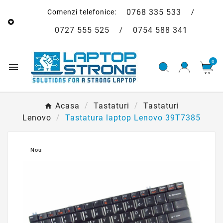
0768 335 533
Comenzi telefonice:
/

0727 555 525
0754 588 341
/
0

Acasa
Tastaturi
Tastaturi
Lenovo
Tastatura laptop Lenovo 39T7385
Nou