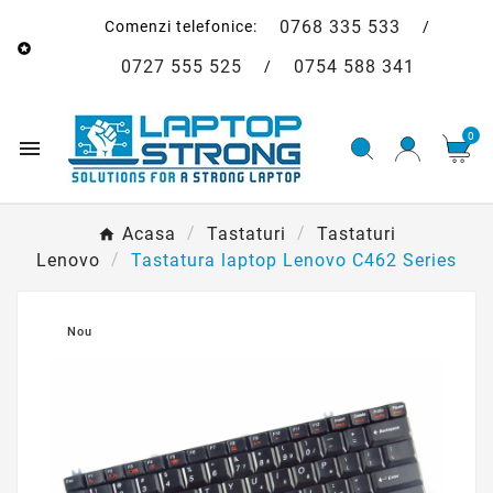
0768 335 533
Comenzi telefonice:
/

0727 555 525
0754 588 341
/
0

Acasa
Tastaturi
Tastaturi
Lenovo
Tastatura laptop Lenovo C462 Series
Nou