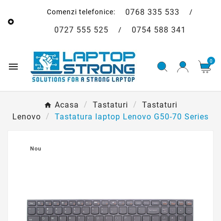
0768 335 533
Comenzi telefonice:
/

0727 555 525
0754 588 341
/
0

Acasa
Tastaturi
Tastaturi
Lenovo
Tastatura laptop Lenovo G50-70 Series
Nou