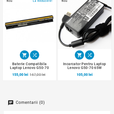
Nou
La Reducere!
Nou




Baterie Compatibila
Incarcator Pentru Laptop
Laptop Lenovo G50-70
Lenovo G50-70 65W
155,00 lei
167,00 lei
105,00 lei
Comentarii (0)