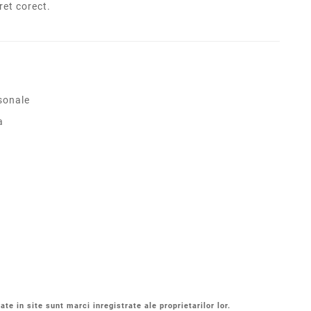
pret corect.
sonale
a
ate in site sunt marci inregistrate ale proprietarilor lor.