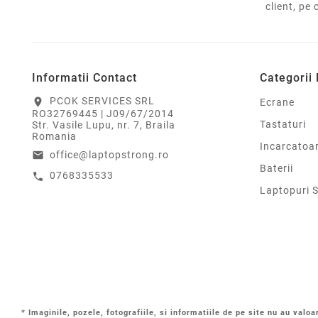
client, pe 
Informatii Contact
Categorii
PCOK SERVICES SRL
location_on
Ecrane
RO32769445 | J09/67/2014
Tastaturi
Str. Vasile Lupu, nr. 7, Braila
Romania
Incarcatoa
office@laptopstrong.ro
email
Baterii
0768335533
call
Laptopuri 
* Imaginile, pozele, fotografiile, si informatiile de pe site nu au valoa