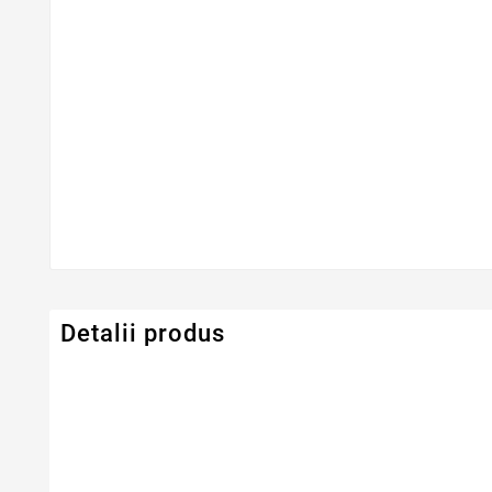
Detalii produs
Serie Model Lenovo
IdeaPad