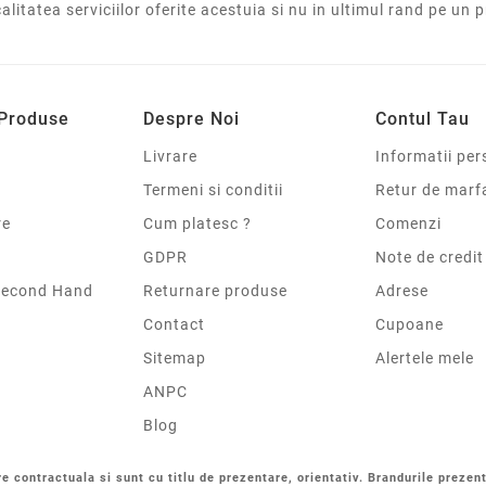
calitatea serviciilor oferite acestuia si nu in ultimul rand pe un 
 Produse
Despre Noi
Contul Tau
Livrare
Informatii per
Termeni si conditii
Retur de marf
re
Cum platesc ?
Comenzi
GDPR
Note de credit
Second Hand
Returnare produse
Adrese
Contact
Cupoane
Sitemap
Alertele mele
ANPC
Blog
re contractuala si sunt cu titlu de prezentare, orientativ. Brandurile prezent