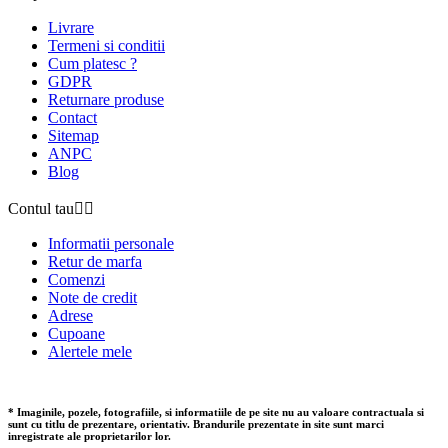
Livrare
Termeni si conditii
Cum platesc ?
GDPR
Returnare produse
Contact
Sitemap
ANPC
Blog
Contul tau


Informatii personale
Retur de marfa
Comenzi
Note de credit
Adrese
Cupoane
Alertele mele
* Imaginile, pozele, fotografiile, si informatiile de pe site nu au valoare contractuala si
sunt cu titlu de prezentare, orientativ. Brandurile prezentate in site sunt marci
inregistrate ale proprietarilor lor.