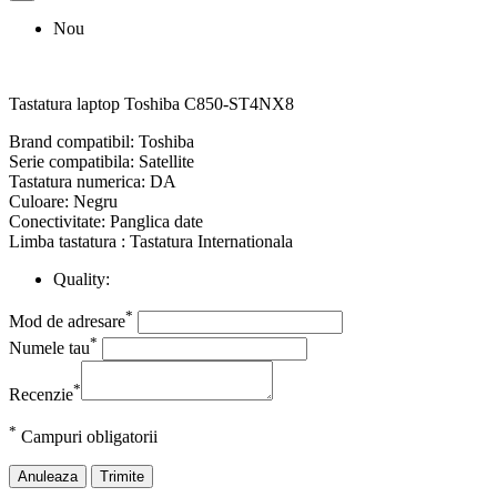
Nou
Tastatura laptop Toshiba C850-ST4NX8
Brand compatibil: Toshiba
Serie compatibila: Satellite
Tastatura numerica: DA
Culoare: Negru
Conectivitate: Panglica date
Limba tastatura : Tastatura Internationala
Quality:
*
Mod de adresare
*
Numele tau
*
Recenzie
*
Campuri obligatorii
Anuleaza
Trimite