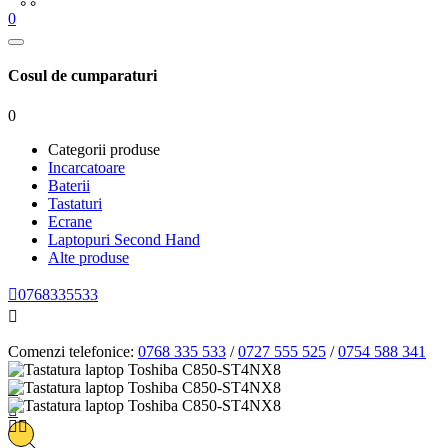
0
Cosul de cumparaturi
0
Categorii produse
Incarcatoare
Baterii
Tastaturi
Ecrane
Laptopuri Second Hand
Alte produse

0768335533

Comenzi telefonice:
0768 335 533
/
0727 555 525
/
0754 588 341



