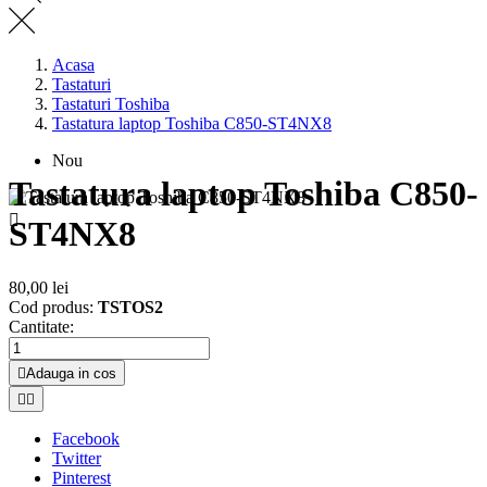
Acasa
Tastaturi
Tastaturi Toshiba
Tastatura laptop Toshiba C850-ST4NX8
Nou
Tastatura laptop Toshiba C850-

ST4NX8
80,00 lei
Cod produs:
TSTOS2
Cantitate:

Adauga in cos


Facebook
Twitter
Pinterest