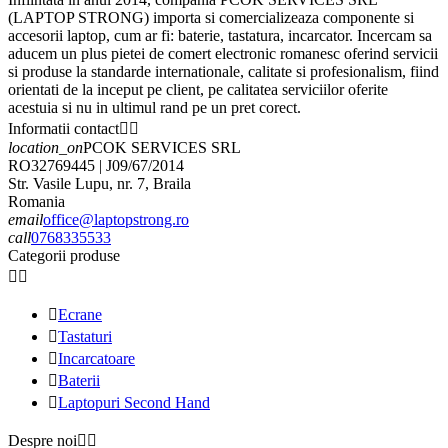
(LAPTOP STRONG) importa si comercializeaza componente si
accesorii laptop, cum ar fi: baterie, tastatura, incarcator. Incercam sa
aducem un plus pietei de comert electronic romanesc oferind servicii
si produse la standarde internationale, calitate si profesionalism, fiind
orientati de la inceput pe client, pe calitatea serviciilor oferite
acestuia si nu in ultimul rand pe un pret corect.
Informatii contact


location_on
PCOK SERVICES SRL
RO32769445 | J09/67/2014
Str. Vasile Lupu, nr. 7, Braila
Romania
email
office@laptopstrong.ro
call
0768335533
Categorii produse



Ecrane

Tastaturi

Incarcatoare

Baterii

Laptopuri Second Hand
Despre noi

