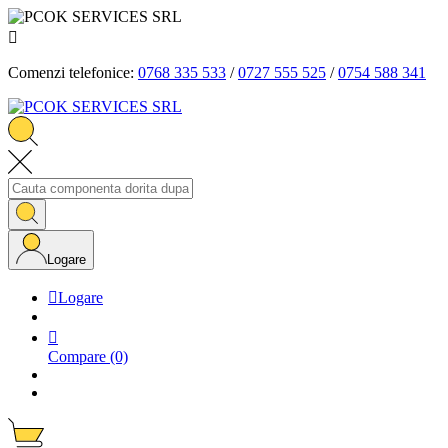

Comenzi telefonice:
0768 335 533
/
0727 555 525
/
0754 588 341
Logare

Logare

Compare
(0)