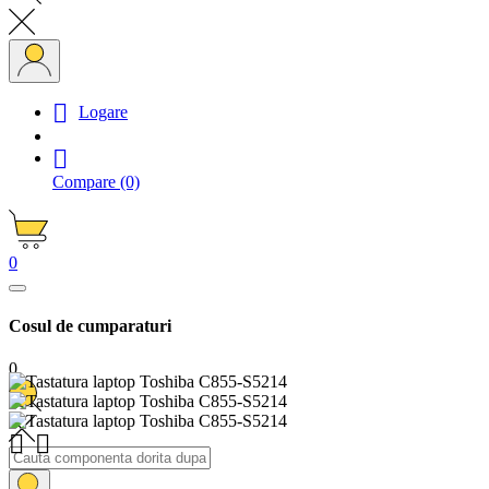

Logare

Compare
(0)
0
Cosul de cumparaturi
0

