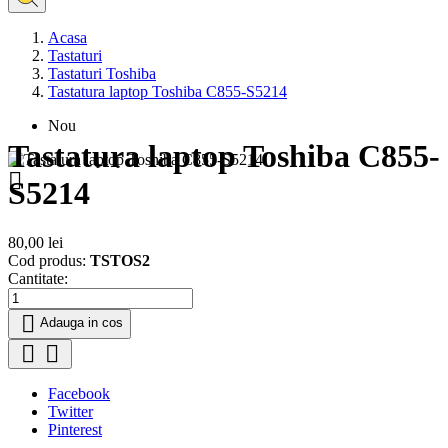
Acasa
Tastaturi
Tastaturi Toshiba
Tastatura laptop Toshiba C855-S5214
Nou
Tastatura laptop Toshiba C855-

S5214
80,00 lei
Cod produs:
TSTOS2
Cantitate:

Adauga in cos


Facebook
Twitter
Pinterest