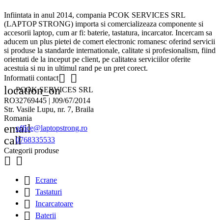
Infiintata in anul 2014, compania PCOK SERVICES SRL
(LAPTOP STRONG) importa si comercializeaza componente si
accesorii laptop, cum ar fi: baterie, tastatura, incarcator. Incercam sa
aducem un plus pietei de comert electronic romanesc oferind servicii
si produse la standarde internationale, calitate si profesionalism, fiind
orientati de la inceput pe client, pe calitatea serviciilor oferite
acestuia si nu in ultimul rand pe un pret corect.


Informatii contact
location_on
PCOK SERVICES SRL
RO32769445 | J09/67/2014
Str. Vasile Lupu, nr. 7, Braila
Romania
email
office@laptopstrong.ro
call
0768335533
Categorii produse



Ecrane

Tastaturi

Incarcatoare

Baterii