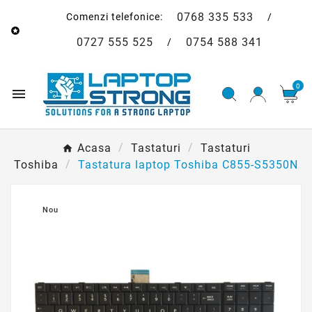
0768 335 533
Comenzi telefonice:
/

0727 555 525
0754 588 341
/
0

Acasa
Tastaturi
Tastaturi
Toshiba
Tastatura laptop Toshiba C855-S5350N
Nou