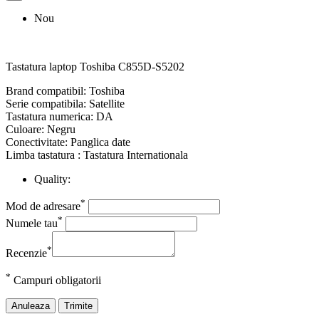
Nou
Tastatura laptop Toshiba C855D-S5202
Brand compatibil: Toshiba
Serie compatibila: Satellite
Tastatura numerica: DA
Culoare: Negru
Conectivitate: Panglica date
Limba tastatura : Tastatura Internationala
Quality:
*
Mod de adresare
*
Numele tau
*
Recenzie
*
Campuri obligatorii
Anuleaza
Trimite