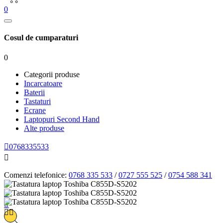
0
Cosul de cumparaturi
0
Categorii produse
Incarcatoare
Baterii
Tastaturi
Ecrane
Laptopuri Second Hand
Alte produse

0768335533

Comenzi telefonice:
0768 335 533
/
0727 555 525
/
0754 588 341



