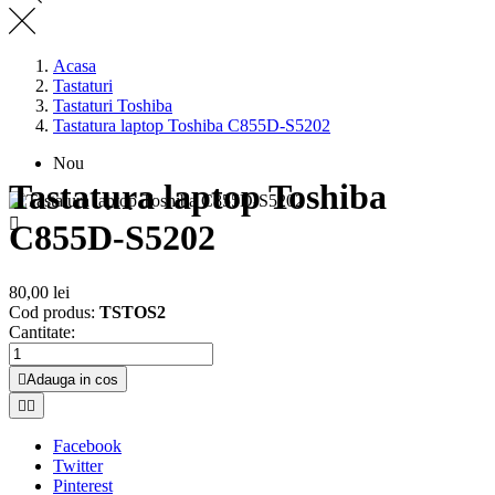
Acasa
Tastaturi
Tastaturi Toshiba
Tastatura laptop Toshiba C855D-S5202
Nou
Tastatura laptop Toshiba

C855D-S5202
80,00 lei
Cod produs:
TSTOS2
Cantitate:

Adauga in cos


Facebook
Twitter
Pinterest