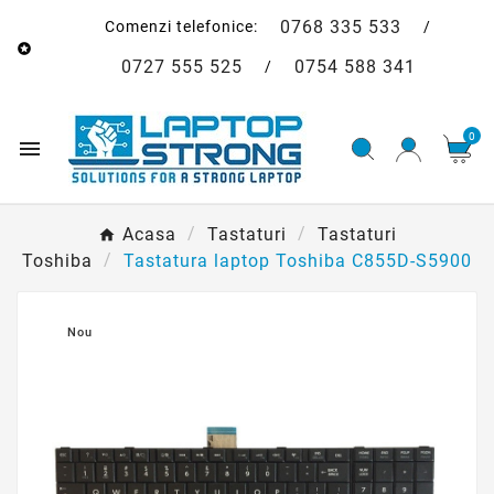
0768 335 533
Comenzi telefonice:
/

0727 555 525
0754 588 341
/
0

Acasa
Tastaturi
Tastaturi
Toshiba
Tastatura laptop Toshiba C855D-S5900
Nou