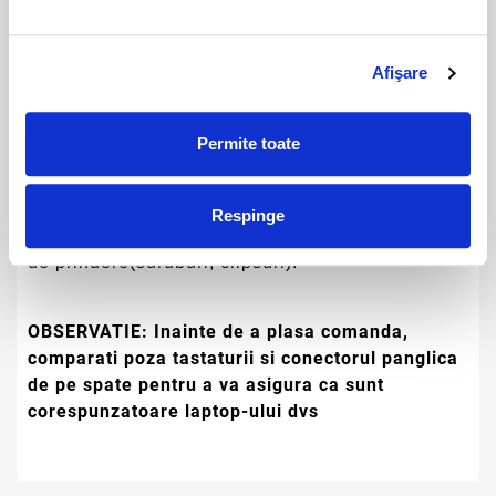
Cum identific tastatura de care am nevoie?
Afişare
- Dupa marca si modelul laptop-ului.
Permite toate
- Identificarea, alegerea tastaturii presupune si
compararea pozelor de pe site cu modelul
dumneavoastra de tastatura. Verificati cu atentie
Respinge
panglica/fisa de conectare si pozitia ei, sistemul
de prindere(suruburi, clipsuri).
OBSERVATIE:
Inainte de a plasa comanda,
comparati poza tastaturii si conectorul panglica
de pe spate pentru a va asigura ca sunt
corespunzatoare laptop-ului dvs