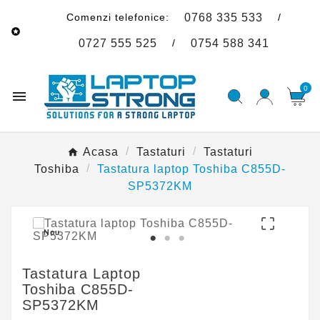
Comenzi telefonice:
/
0768 335 533

/
0727 555 525
0754 588 341
0

Acasa
Tastaturi
Tastaturi
Toshiba
Tastatura laptop Toshiba C855D-
SP5372KM

Nou
Tastatura Laptop
Toshiba C855D-
SP5372KM