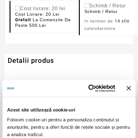
Schimb / Retur
Cost Livrare: 20 Lei
Gratuit
La Comenzile De
In termen de
14 zile
Peste 500 Lei
calendaristice
Detalii produs
Serie Model Toshiba
Satellite
Acest site utilizează cookie-uri
Folosim cookie-uri pentru a personaliza conținutul și
Descriere
anunțurile, pentru a oferi funcții de rețele sociale și pentru
Tastatura laptop Toshiba C855D-SP5372KM
a analiza traficul.