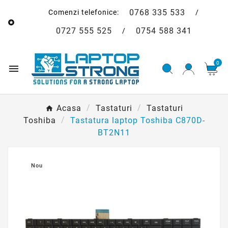
0768 335 533
Comenzi telefonice:
/

0727 555 525
0754 588 341
/
0

Acasa
Tastaturi
Tastaturi
Toshiba
Tastatura laptop Toshiba C870D-
BT2N11
Nou