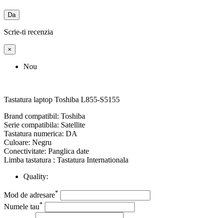
Da
Scrie-ti recenzia
×
Nou
Tastatura laptop Toshiba L855-S5155
Brand compatibil: Toshiba
Serie compatibila: Satellite
Tastatura numerica: DA
Culoare: Negru
Conectivitate: Panglica date
Limba tastatura : Tastatura Internationala
Quality:
*
Mod de adresare
*
Numele tau