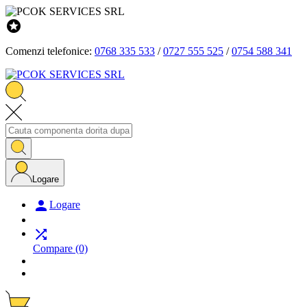

Comenzi telefonice:
0768 335 533
/
0727 555 525
/
0754 588 341
Logare

Logare

Compare
(0)