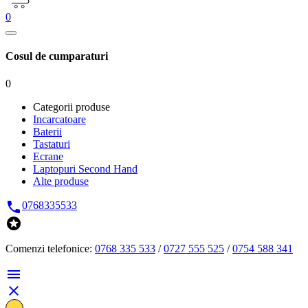
0
Cosul de cumparaturi
0
Categorii produse
Incarcatoare
Baterii
Tastaturi
Ecrane
Laptopuri Second Hand
Alte produse

0768335533

Comenzi telefonice:
0768 335 533
/
0727 555 525
/
0754 588 341

