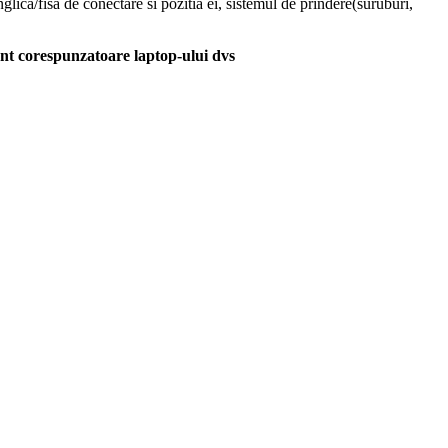
glica/fisa de conectare si pozitia ei, sistemul de prindere(suruburi,
unt corespunzatoare laptop-ului dvs