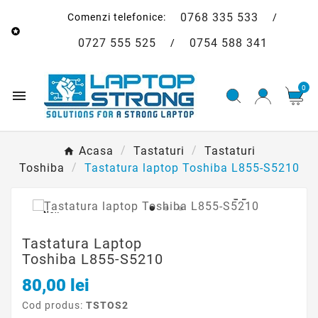
0768 335 533
Comenzi telefonice:
/

0727 555 525
0754 588 341
/
0

Acasa
Tastaturi
Tastaturi
Toshiba
Tastatura laptop Toshiba L855-S5210

Nou
Tastatura Laptop
Toshiba L855-S5210
80,00 lei
Cod produs:
TSTOS2