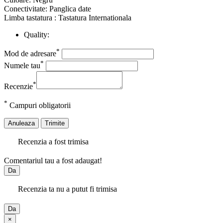
Conectivitate: Panglica date
Limba tastatura : Tastatura Internationala
Quality:
*
Mod de adresare
*
Numele tau
*
Recenzie
*
Campuri obligatorii
Anuleaza
Trimite
Recenzia a fost trimisa
Comentariul tau a fost adaugat!
Da
Recenzia ta nu a putut fi trimisa
Da
×