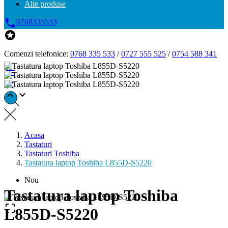
Alte produse

0768335533

Comenzi telefonice:
0768 335 533
/
0727 555 525
/
0754 588 341




Acasa
Tastaturi
Tastaturi Toshiba
Tastatura laptop Toshiba L855D-S5220
Nou
Tastatura laptop Toshiba

L855D-S5220