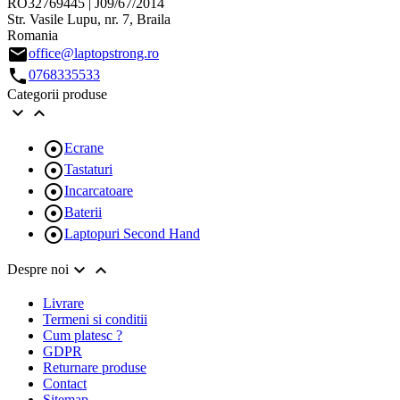
RO32769445 | J09/67/2014
Str. Vasile Lupu, nr. 7, Braila
Romania
email
office@laptopstrong.ro
call
0768335533
Categorii produse



Ecrane

Tastaturi

Incarcatoare

Baterii

Laptopuri Second Hand


Despre noi
Livrare
Termeni si conditii
Cum platesc ?
GDPR
Returnare produse
Contact
Sitemap