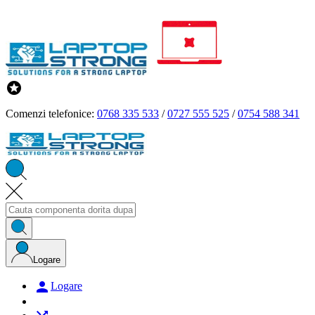

Comenzi telefonice:
0768 335 533
/
0727 555 525
/
0754 588 341
Logare

Logare