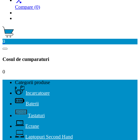

Compare
(0)
0
Cosul de cumparaturi
0
Categorii produse
Incarcatoare
Baterii
Tastaturi
Ecrane
Laptopuri Second Hand