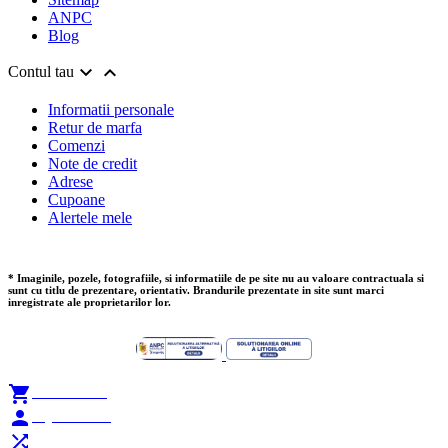
ANPC
Blog


Contul tau
Informatii personale
Retur de marfa
Comenzi
Note de credit
Adrese
Cupoane
Alertele mele
* Imaginile, pozele, fotografiile, si informatiile de pe site nu au valoare contractuala si
sunt cu titlu de prezentare, orientativ. Brandurile prezentate in site sunt marci
inregistrate ale proprietarilor lor.

Add to Cart

My Account
