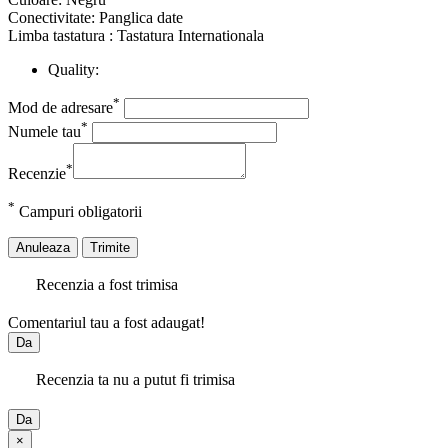
Conectivitate: Panglica date
Limba tastatura : Tastatura Internationala
Quality:
*
Mod de adresare
*
Numele tau
*
Recenzie
*
Campuri obligatorii
Anuleaza
Trimite
Recenzia a fost trimisa
Comentariul tau a fost adaugat!
Da
Recenzia ta nu a putut fi trimisa
Da
×