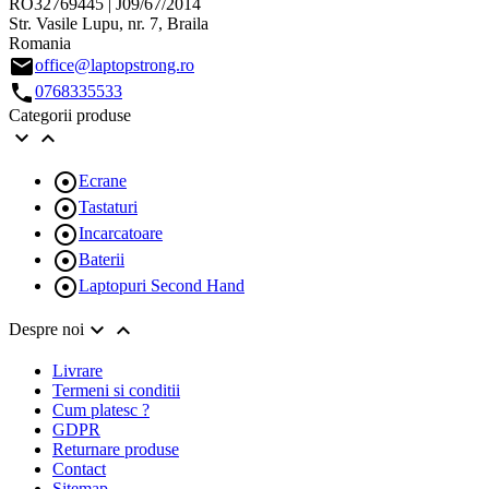
RO32769445 | J09/67/2014
Str. Vasile Lupu, nr. 7, Braila
Romania
email
office@laptopstrong.ro
call
0768335533
Categorii produse



Ecrane

Tastaturi

Incarcatoare

Baterii

Laptopuri Second Hand


Despre noi
Livrare
Termeni si conditii
Cum platesc ?
GDPR
Returnare produse
Contact
Sitemap