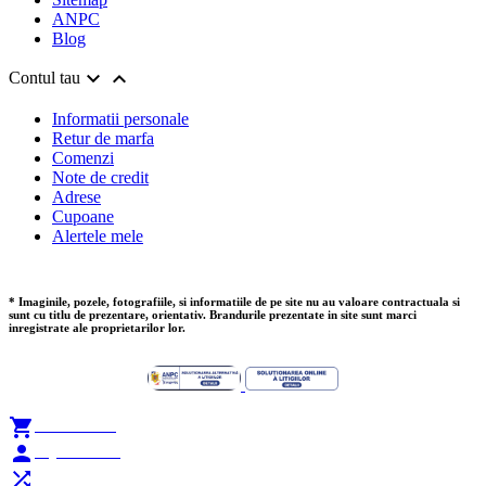
ANPC
Blog


Contul tau
Informatii personale
Retur de marfa
Comenzi
Note de credit
Adrese
Cupoane
Alertele mele
* Imaginile, pozele, fotografiile, si informatiile de pe site nu au valoare contractuala si
sunt cu titlu de prezentare, orientativ. Brandurile prezentate in site sunt marci
inregistrate ale proprietarilor lor.

Add to Cart

My Account
