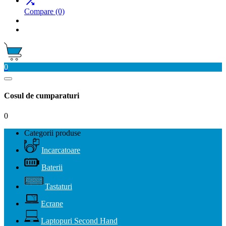

Compare
(0)
0
Cosul de cumparaturi
0
Categorii produse
Incarcatoare
Baterii
Tastaturi
Ecrane
Laptopuri Second Hand