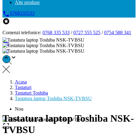
Alte produse

0768335533

Comenzi telefonice:
0768 335 533
/
0727 555 525
/
0754 588 341




Acasa
Tastaturi
Tastaturi Toshiba
Tastatura laptop Toshiba NSK-TVBSU
Nou
Tastatura laptop Toshiba NSK-

TVBSU