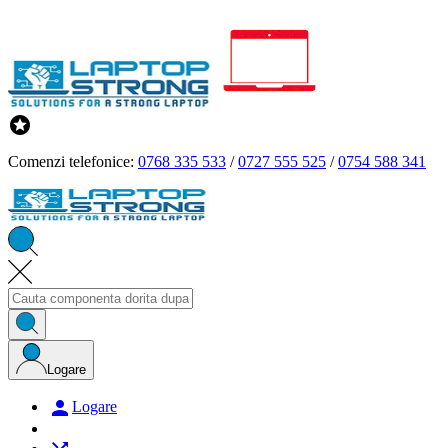

Comenzi telefonice:
0768 335 533
/
0727 555 525
/
0754 588 341
Logare

Logare