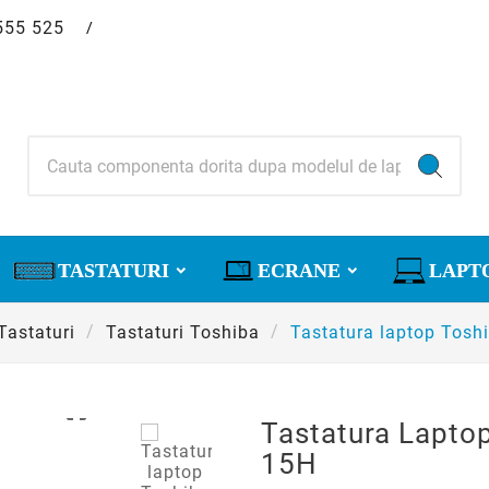
555 525
/
TASTATURI
ECRANE
LAPT
Tastaturi
Tastaturi Toshiba
Tastatura laptop Tosh

Tastatura Lapto
15H