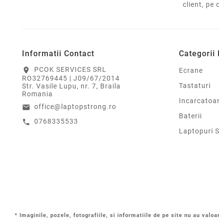
client, pe 
Informatii Contact
Categorii
PCOK SERVICES SRL
location_on
Ecrane
RO32769445 | J09/67/2014
Tastaturi
Str. Vasile Lupu, nr. 7, Braila
Romania
Incarcatoa
office@laptopstrong.ro
email
Baterii
0768335533
call
Laptopuri 
* Imaginile, pozele, fotografiile, si informatiile de pe site nu au valoa