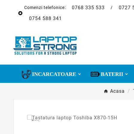
0768 335 533
0727 
Comenzi telefonice:
/

0754 588 341
INCARCATOARE
BATERII
Acasa
Nou