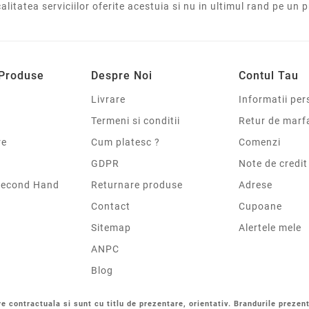
calitatea serviciilor oferite acestuia si nu in ultimul rand pe un 
 Produse
Despre Noi
Contul Tau
Livrare
Informatii per
Termeni si conditii
Retur de marf
re
Cum platesc ?
Comenzi
GDPR
Note de credit
Second Hand
Returnare produse
Adrese
Contact
Cupoane
Sitemap
Alertele mele
ANPC
Blog
re contractuala si sunt cu titlu de prezentare, orientativ. Brandurile prezent