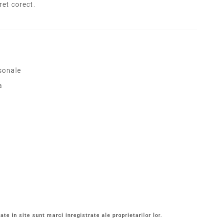
pret corect.
sonale
a
ate in site sunt marci inregistrate ale proprietarilor lor.