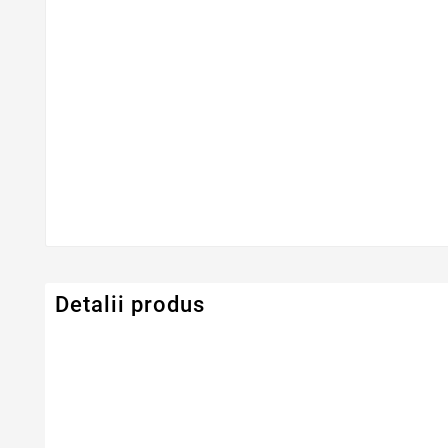
Detalii produs
Serie Model Toshiba
Satellite