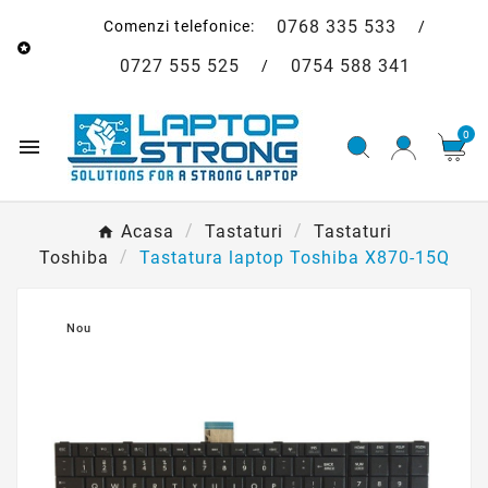
0768 335 533
Comenzi telefonice:
/

0727 555 525
0754 588 341
/
0

Acasa
Tastaturi
Tastaturi
Toshiba
Tastatura laptop Toshiba X870-15Q
Nou