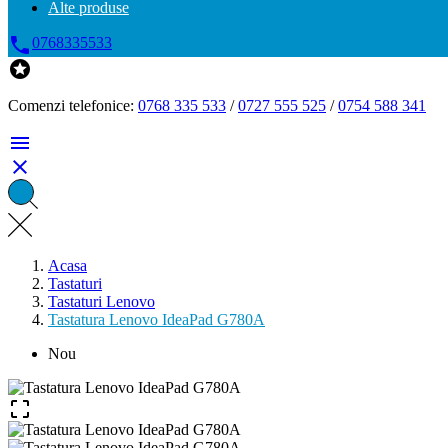
Alte produse

0768335533

Comenzi telefonice:
0768 335 533
/
0727 555 525
/
0754 588 341


Acasa
Tastaturi
Tastaturi Lenovo
Tastatura Lenovo IdeaPad G780A
Nou
