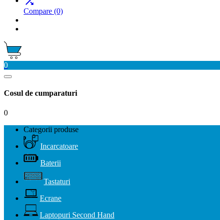

Compare
(0)
0
Cosul de cumparaturi
0
Categorii produse
Incarcatoare
Baterii
Tastaturi
Ecrane
Laptopuri Second Hand