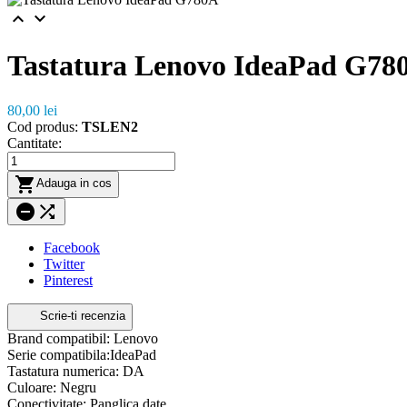


Tastatura Lenovo IdeaPad G78
80,00 lei
Cod produs:
TSLEN2
Cantitate:

Adauga in cos


Facebook
Twitter
Pinterest
Scrie-ti recenzia
Brand compatibil: Lenovo
Serie compatibila:IdeaPad
Tastatura numerica: DA
Culoare: Negru
Conectivitate: Panglica date