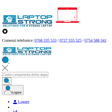

Comenzi telefonice:
0768 335 533
/
0727 555 525
/
0754 588 341
Logare

Logare