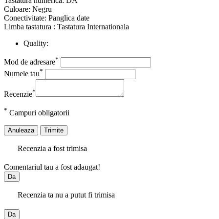
Tastatura numerica: DA
Culoare: Negru
Conectivitate: Panglica date
Limba tastatura : Tastatura Internationala
Quality:
*
Mod de adresare
*
Numele tau
*
Recenzie
*
Campuri obligatorii
Anuleaza
Trimite
Recenzia a fost trimisa
Comentariul tau a fost adaugat!
Da
Recenzia ta nu a putut fi trimisa
Da