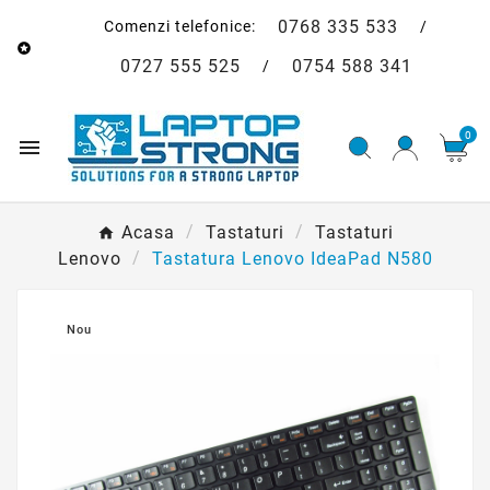
0768 335 533
Comenzi telefonice:
/

0727 555 525
0754 588 341
/
0

Acasa
Tastaturi
Tastaturi
Lenovo
Tastatura Lenovo IdeaPad N580
Nou