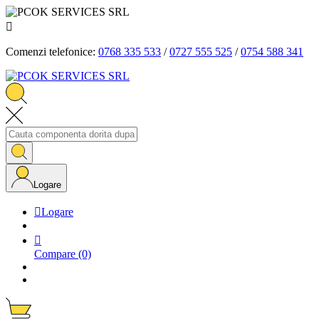

Comenzi telefonice:
0768 335 533
/
0727 555 525
/
0754 588 341
Logare

Logare

Compare
(0)