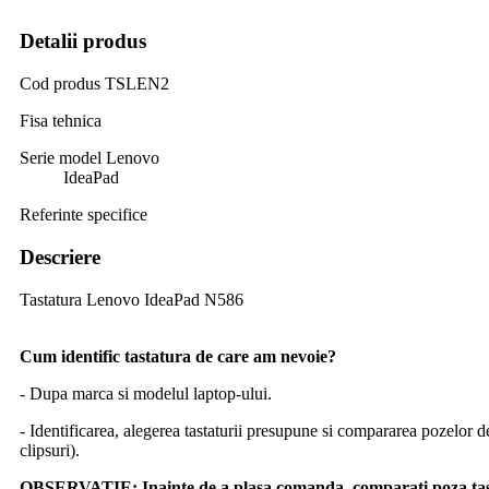
Detalii produs
Cod produs
TSLEN2
Fisa tehnica
Serie model Lenovo
IdeaPad
Referinte specifice
Descriere
Tastatura Lenovo IdeaPad N586
Cum identific tastatura de care am nevoie?
- Dupa marca si modelul laptop-ului.
- Identificarea, alegerea tastaturii presupune si compararea pozelor d
clipsuri).
OBSERVATIE:
Inainte de a plasa comanda, comparati poza tast