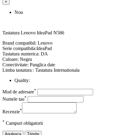
×
Nou
Tastatura Lenovo IdeaPad N586
Brand compatibil: Lenovo
Serie compatibila:IdeaPad
Tastatura numerica: DA
Culoare: Negru
Conectivitate: Panglica date
Limba tastatura : Tastatura Internationala
Quality:
*
Mod de adresare
*
Numele tau
*
Recenzie
*
Campuri obligatorii
Anuleaza
Trimite