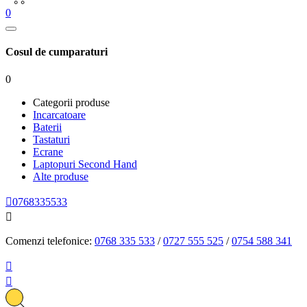
0
Cosul de cumparaturi
0
Categorii produse
Incarcatoare
Baterii
Tastaturi
Ecrane
Laptopuri Second Hand
Alte produse

0768335533

Comenzi telefonice:
0768 335 533
/
0727 555 525
/
0754 588 341

