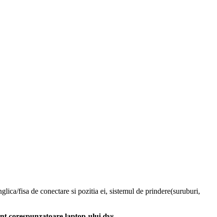
glica/fisa de conectare si pozitia ei, sistemul de prindere(suruburi,
unt corespunzatoare laptop-ului dvs