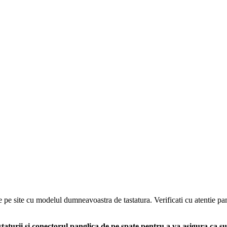
e pe site cu modelul dumneavoastra de tastatura. Verificati cu atentie pan
aturii si conectorul panglica de pe spate pentru a va asigura ca s