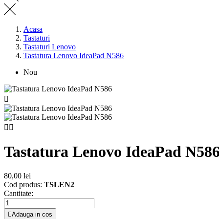
Acasa
Tastaturi
Tastaturi Lenovo
Tastatura Lenovo IdeaPad N586
Nou



Tastatura Lenovo IdeaPad N58
80,00 lei
Cod produs:
TSLEN2
Cantitate:

Adauga in cos