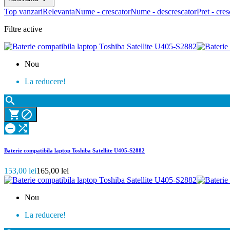
Top vanzari
Relevanta
Nume - crescator
Nume - descrescator
Pret - cres
Filtre active
Nou
La reducere!





Baterie compatibila laptop Toshiba Satellite U405-S2882
153,00 lei
165,00 lei
Nou
La reducere!