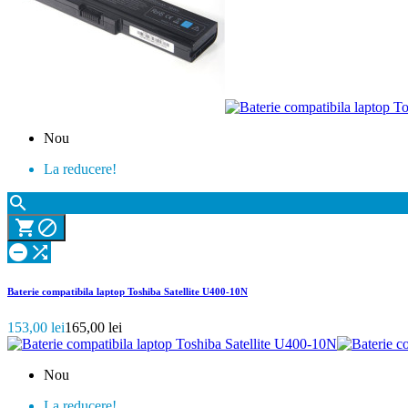
Nou
La reducere!





Baterie compatibila laptop Toshiba Satellite U400-10N
153,00 lei
165,00 lei
Nou
La reducere!