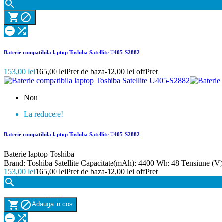





Baterie compatibila laptop Toshiba Satellite U405-S2882
153,00 lei
165,00 lei
Pret de baza
-12,00 lei off
Pret
Nou
La reducere!
Baterie compatibila laptop Toshiba Satellite U405-S2882
Baterie laptop Toshiba
Brand: Toshiba Satellite Capacitate(mAh): 4400 Wh: 48 Tensiune (V)
153,00 lei
165,00 lei
Pret de baza
-12,00 lei off
Pret

Vizualizare rapida


Adauga in cos

