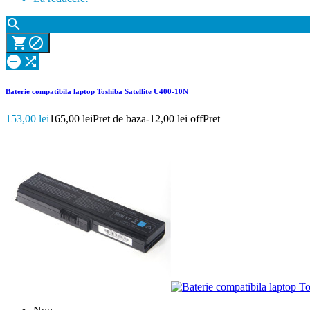





Baterie compatibila laptop Toshiba Satellite U400-10N
153,00 lei
165,00 lei
Pret de baza
-12,00 lei off
Pret