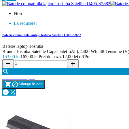
Nou
La reducere!
Baterie compatibila laptop Toshiba Satellite U405-S2882
Baterie laptop Toshiba
Brand: Toshiba Satellite Capacitate(mAh): 4400 Wh: 48 Tensiune (V)
153,00 lei
165,00 lei
Pret de baza
-12,00 lei off
Pret
remove
add

Vizualizare rapida


Adauga in cos

