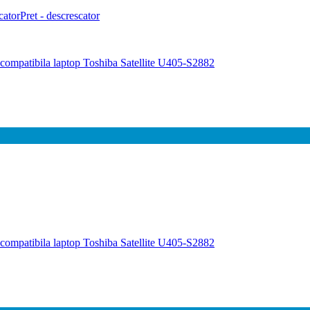
cator
Pret - descrescator