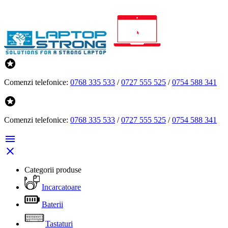

Comenzi telefonice:
0768 335 533
/
0727 555 525
/
0754 588 341

Comenzi telefonice:
0768 335 533
/
0727 555 525
/
0754 588 341


Categorii produse
Incarcatoare
Baterii
Tastaturi