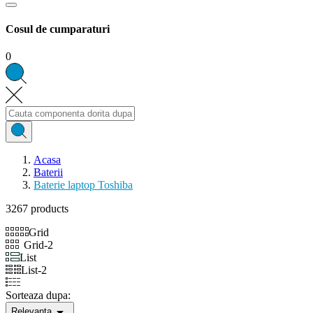
Cosul de cumparaturi
0
Acasa
Baterii
Baterie laptop Toshiba
3267 products
Grid
Grid-2
List
List-2
Sorteaza dupa:

Relevanta