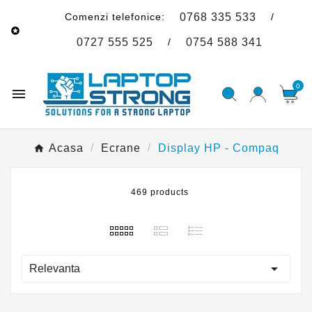
Comenzi telefonice:
/
0768 335 533

/
0727 555 525
0754 588 341
0

Acasa
Ecrane
Display HP - Compaq
469 products

Relevanta