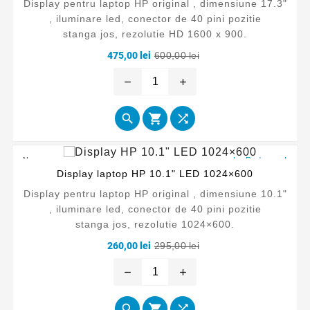
Display pentru laptop HP original , dimensiune 17.3"
, iluminare led, conector de 40 pini pozitie
stanga jos, rezolutie HD 1600 x 900.
Pret
Pret
475,00 lei
600,00 lei
de
baza
remove
add



Nou
La Reducere!
Display laptop HP 10.1" LED 1024×600
Display pentru laptop HP original , dimensiune 10.1"
, iluminare led, conector de 40 pini pozitie
stanga jos, rezolutie 1024×600.
Pret
Pret
260,00 lei
295,00 lei
de
baza
remove
add


