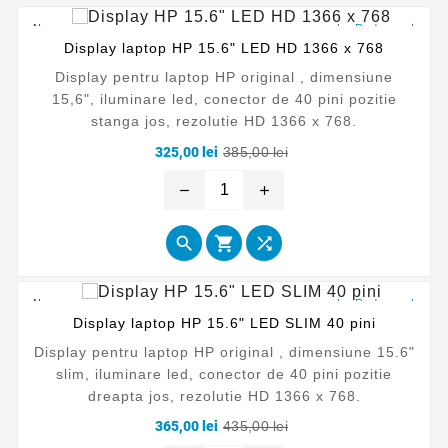
Nou
La Reducere!
Display laptop HP 15.6" LED HD 1366 x 768
Display pentru laptop HP original , dimensiune
15,6", iluminare led, conector de 40 pini pozitie
stanga jos, rezolutie HD 1366 x 768.
Pret
Pret
325,00 lei
385,00 lei
de
baza
remove
add



Nou
La Reducere!
Display laptop HP 15.6" LED SLIM 40 pini
Display pentru laptop HP original , dimensiune 15.6"
slim, iluminare led, conector de 40 pini pozitie
dreapta jos, rezolutie HD 1366 x 768.
Pret
Pret
365,00 lei
435,00 lei
de