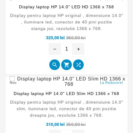
Nou
La Reducere!
Display laptop HP 14.0" LED HD 1366 x 768
Display pentru laptop HP original , dimensiune 14.0"
, iluminare led, conector de 40 pini pozitie
stanga jos, rezolutie 1366 x 768.
Pret
Pret
325,00 lei
360,00 lei
de
baza
remove
add



Nou
La Reducere!
Display laptop HP 14.0" LED Slim HD 1366 x 768
Display pentru laptop HP original , dimensiune 14.0"
slim, iluminare led, conector de 40 pini pozitie
dreapta jos, rezolutie 1366 x 768.
Pret
Pret
310,00 lei
350,00 lei
de