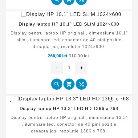
Nou
La Reducere!
Display laptop HP 10.1" LED SLIM 1024×600
Display pentru laptop HP original , dimensiune 10.1"
slim , iluminare led, conector de 40 pini pozitie
dreapta jos, rezolutie 1024×600.
Pret
Pret
260,00 lei
310,00 lei
de
baza
remove
add



Nou
La Reducere!
Display laptop HP 13.3" LED HD 1366 x 768
Display pentru laptop HP original , dimensiune 13.3"
, iluminare led, conector de 40 pini pozitie
dreapta jos, rezolutie 1366 x 768.