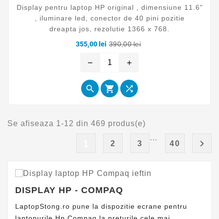
Display pentru laptop HP original , dimensiune 11.6"
, iluminare led, conector de 40 pini pozitie
dreapta jos, rezolutie 1366 x 768.
Pret
Pret
355,00 lei
390,00 lei
de
baza
remove
add



Se afiseaza 1-12 din 469 produs(e)
…

1
2
3
40
DISPLAY HP - COMPAQ
LaptopStong.ro pune la dispozitie ecrane pentru
laptopurile Hp Compaq la preturile cele mai