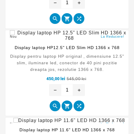
baza
remove
add



Nou
La Reducere!
Display laptop HP12.5" LED Slim HD 1366 x 768
Display pentru laptop HP original , dimensiune 12.5"
slim, iluminare led, conector de 40 pini pozitie
dreapta jos, rezolutie 1366 x 768.
Pret
Pret
450,00 lei
545,00 lei
de
baza
remove
add



Nou
La Reducere!
Display laptop HP 11.6" LED HD 1366 x 768