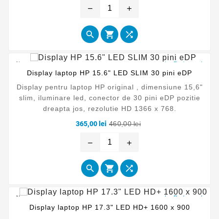
baza
remove
add



Nou
La Reducere!
Display laptop HP 15.6" LED SLIM 30 pini eDP
Display pentru laptop HP original , dimensiune 15,6"
slim, iluminare led, conector de 30 pini eDP pozitie
dreapta jos, rezolutie HD 1366 x 768.
Pret
Pret
365,00 lei
460,00 lei
de
baza
remove
add



Nou
La Reducere!
Display laptop HP 17.3" LED HD+ 1600 x 900