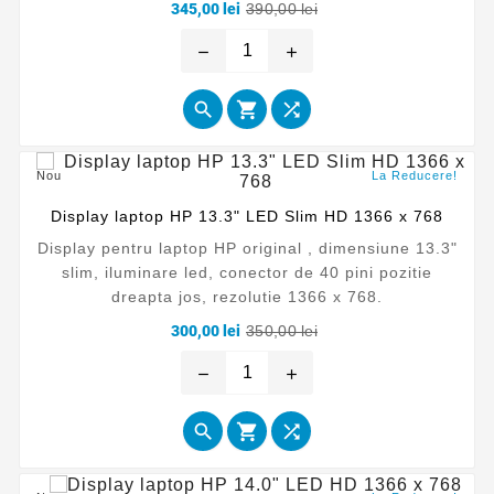
Pret
Pret
345,00 lei
390,00 lei
de
baza
remove
add



Nou
La Reducere!
Display laptop HP 13.3" LED Slim HD 1366 x 768
Display pentru laptop HP original , dimensiune 13.3"
slim, iluminare led, conector de 40 pini pozitie
dreapta jos, rezolutie 1366 x 768.
Pret
Pret
300,00 lei
350,00 lei
de
baza
remove
add


