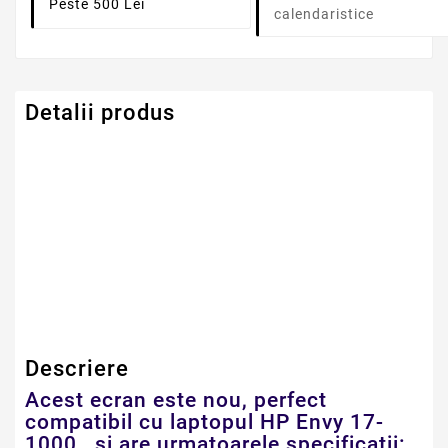
Peste 500 Lei
calendaristice
Detalii produs
Serie Model HP -
Envy
Compaq
Dimensiune
17.3" LED
Descriere
Acest ecran este nou, perfect
compatibil cu laptopul HP Envy 17-
1000 , si are urmatoarele specificatii: