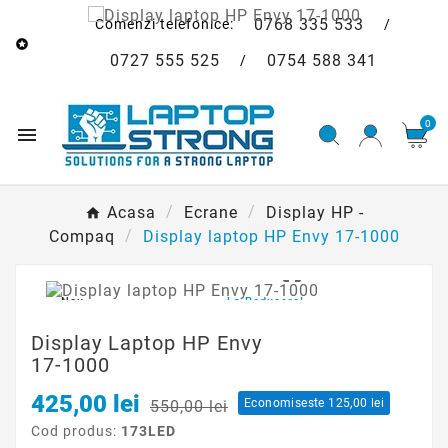
0768 335 533
Comenzi telefonice:
/

0727 555 525
0754 588 341
/
0

Acasa
Ecrane
Display HP -
Compaq
Display laptop HP Envy 17-1000

Nou
La Reducere!
Display Laptop HP Envy
17-1000
425,00 lei
Economiseste 125,00 lei
550,00 lei
Cod produs:
173LED