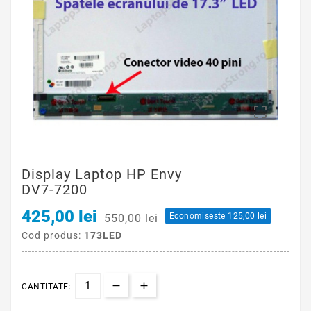

Display Laptop HP Envy
DV7-7200
425,00 lei
Economiseste 125,00 lei
550,00 lei
Cod produs:
173LED
CANTITATE: