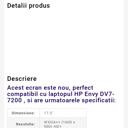
Detalii produs
Serie Model HP -
Envy
Compaq
Dimensiune
17.3" LED
Descriere
Acest ecran este nou, perfect
compatibil cu laptopul HP Envy DV7-
7200 , si are urmatoarele specificatii:
Dimensiune:
17.3"
WXGA++ (1600 x
Rezolutie:
900) HD+