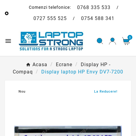
0768 335 533
Comenzi telefonice:
/

0727 555 525
0754 588 341
/
0

Acasa
Ecrane
Display HP -
Compaq
Display laptop HP Envy DV7-7200
Nou
La Reducere!