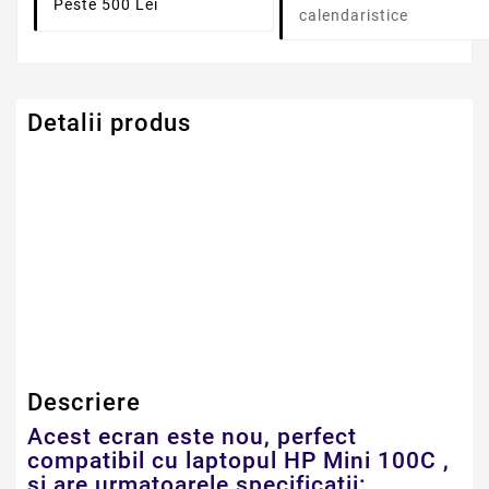
Peste 500 Lei
calendaristice
Detalii produs
Serie Model HP -
Mini
Compaq
Dimensiune
10.1" LED NORMAL
Descriere
Acest ecran este nou, perfect
compatibil cu laptopul HP Mini 100C ,
si are urmatoarele specificatii: