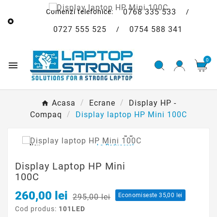
0768 335 533
Comenzi telefonice:
/

0727 555 525
0754 588 341
/
0

Acasa
Ecrane
Display HP -
Compaq
Display laptop HP Mini 100C

Nou
La Reducere!
Display Laptop HP Mini
100C
260,00 lei
Economiseste 35,00 lei
295,00 lei
Cod produs:
101LED