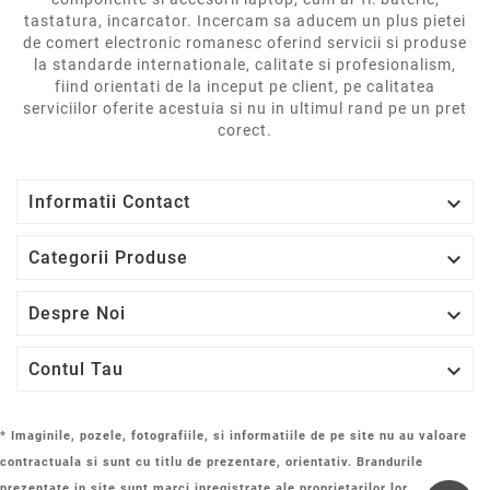
tastatura, incarcator. Incercam sa aducem un plus pietei
de comert electronic romanesc oferind servicii si produse
la standarde internationale, calitate si profesionalism,
fiind orientati de la inceput pe client, pe calitatea
serviciilor oferite acestuia si nu in ultimul rand pe un pret
corect.

Informatii Contact

Categorii Produse

Despre Noi

Contul Tau
* Imaginile, pozele, fotografiile, si informatiile de pe site nu au valoare
contractuala si sunt cu titlu de prezentare, orientativ. Brandurile
prezentate in site sunt marci inregistrate ale proprietarilor lor.