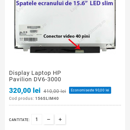

Display Laptop HP
Pavilion DV6-3000
320,00 lei
Economiseste 90,00 lei
410,00 lei
Cod produs:
156SLIM40
CANTITATE: