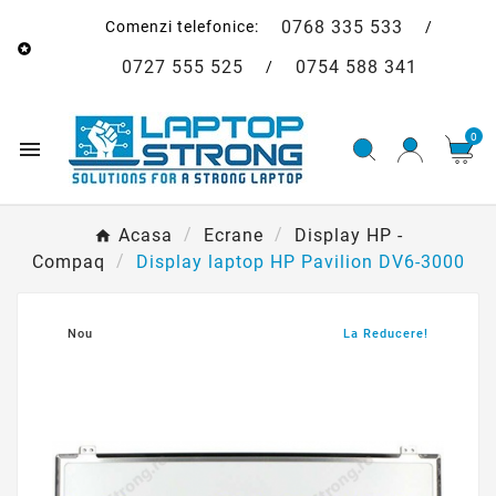
0768 335 533
Comenzi telefonice:
/

0727 555 525
0754 588 341
/
0

Acasa
Ecrane
Display HP -
Compaq
Display laptop HP Pavilion DV6-3000
Nou
La Reducere!