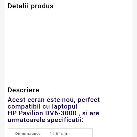
Detalii produs
Serie Model HP -
Pavilion
Compaq
Dimensiune
15.6" LED SLIM 40
PINI
Descriere
Acest ecran este nou, perfect
compatibil cu laptopul
HP Pavilion DV6-3000 , si are
urmatoarele specificatii:
Dimensiune:
15.6" slim