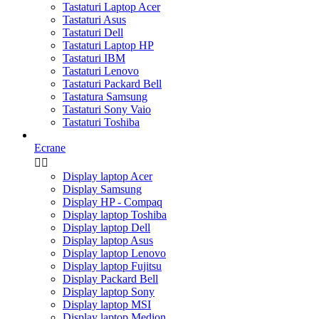
Tastaturi Laptop Acer
Tastaturi Asus
Tastaturi Dell
Tastaturi Laptop HP
Tastaturi IBM
Tastaturi Lenovo
Tastaturi Packard Bell
Tastatura Samsung
Tastaturi Sony Vaio
Tastaturi Toshiba
Ecrane


Display laptop Acer
Display Samsung
Display HP - Compaq
Display laptop Toshiba
Display laptop Dell
Display laptop Asus
Display laptop Lenovo
Display laptop Fujitsu
Display Packard Bell
Display laptop Sony
Display laptop MSI
Display laptop Medion