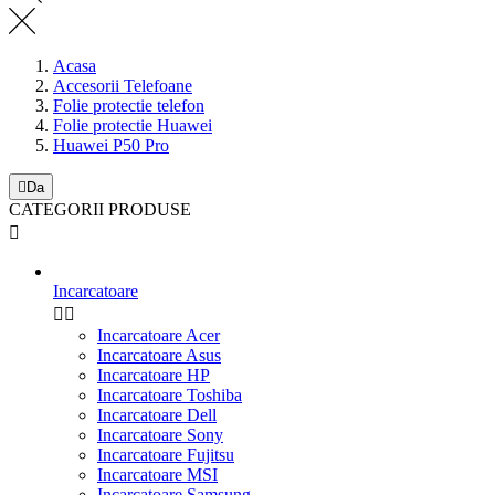
Acasa
Accesorii Telefoane
Folie protectie telefon
Folie protectie Huawei
Huawei P50 Pro

Da
CATEGORII PRODUSE

Incarcatoare


Incarcatoare Acer
Incarcatoare Asus
Incarcatoare HP
Incarcatoare Toshiba
Incarcatoare Dell
Incarcatoare Sony
Incarcatoare Fujitsu
Incarcatoare MSI
Incarcatoare Samsung