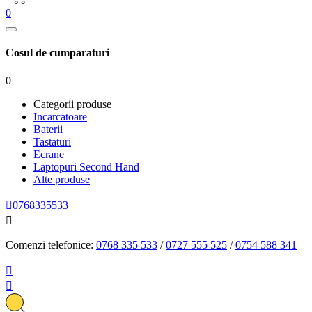
0
Cosul de cumparaturi
0
Categorii produse
Incarcatoare
Baterii
Tastaturi
Ecrane
Laptopuri Second Hand
Alte produse

0768335533

Comenzi telefonice:
0768 335 533
/
0727 555 525
/
0754 588 341

