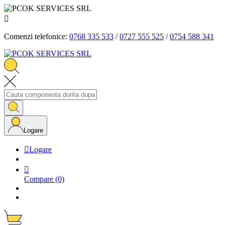

Comenzi telefonice:
0768 335 533
/
0727 555 525
/
0754 588 341
Logare

Logare

Compare
(0)