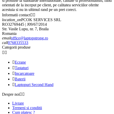
si produse la standarde internationale, calitate si profesionalism, fiind
orientati de la inceput pe client, pe calitatea serviciilor oferite
acestuia si nu in ultimul rand pe un pret corect.
Informatii contact


location_on
PCOK SERVICES SRL
RO32769445 | J09/67/2014
Str. Vasile Lupu, nr. 7, Braila
Romania
email
office@laptopstrong.ro
call
0768335533
Categorii produse



Ecrane

Tastaturi

Incarcatoare

Baterii

Laptopuri Second Hand
Despre noi


Livrare
Termeni si conditii
Cum platesc ?