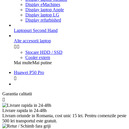
Display eMachines
Display laptop Apple
Display laptop LG
Display refurbished
Laptopuri Second Hand
Alte accesorii laptop


Stocare HDD / SSD
Cooler extern
Mai multe
Mai putine
Huawei P50 Pro

Garantia calitatii

Livrare rapida in 24-48h
Livram oriunde in Romania, cost unic 15 lei. Pentru comenzile peste
500 lei transportul este gratuit.