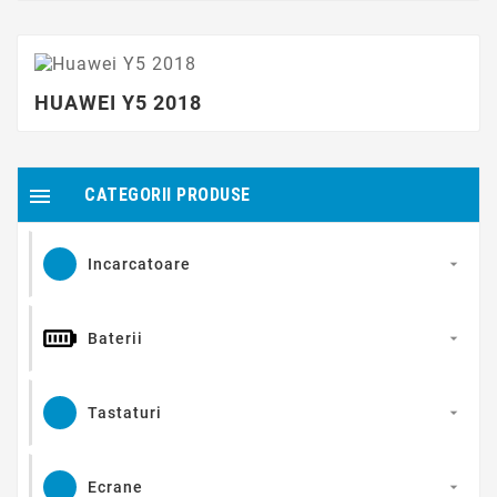
HUAWEI Y5 2018

CATEGORII PRODUSE
Incarcatoare

Baterii

Tastaturi

Ecrane
