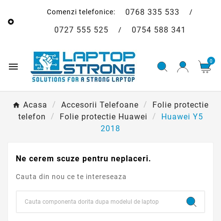
0768 335 533
Comenzi telefonice:
/

0727 555 525
0754 588 341
/
0

Acasa
Accesorii Telefoane
Folie protectie
telefon
Folie protectie Huawei
Huawei Y5
2018
Ne cerem scuze pentru neplaceri.
Cauta din nou ce te intereseaza