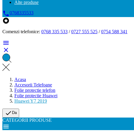
Alte produse

0768335533

Comenzi telefonice:
0768 335 533
/
0727 555 525
/
0754 588 341


Acasa
Accesorii Telefoane
Folie protectie telefon
Folie protectie Huawei
Huawei Y7 2019

Da
CATEGORII PRODUSE
