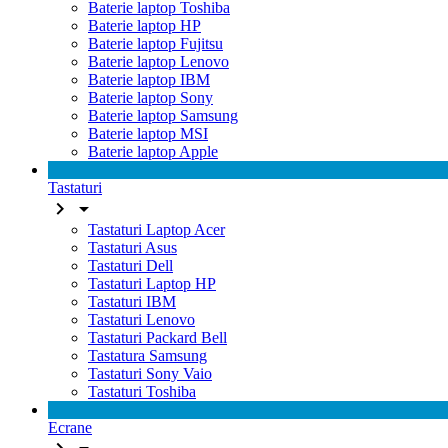
Baterie laptop Toshiba
Baterie laptop HP
Baterie laptop Fujitsu
Baterie laptop Lenovo
Baterie laptop IBM
Baterie laptop Sony
Baterie laptop Samsung
Baterie laptop MSI
Baterie laptop Apple
Tastaturi


Tastaturi Laptop Acer
Tastaturi Asus
Tastaturi Dell
Tastaturi Laptop HP
Tastaturi IBM
Tastaturi Lenovo
Tastaturi Packard Bell
Tastatura Samsung
Tastaturi Sony Vaio
Tastaturi Toshiba
Ecrane