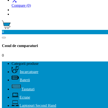

Compare
(0)
0
Cosul de cumparaturi
0
Categorii produse
Incarcatoare
Baterii
Tastaturi
Ecrane
Laptopuri Second Hand