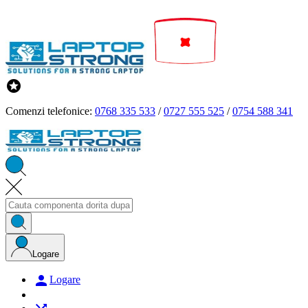

Comenzi telefonice:
0768 335 533
/
0727 555 525
/
0754 588 341
Logare

Logare