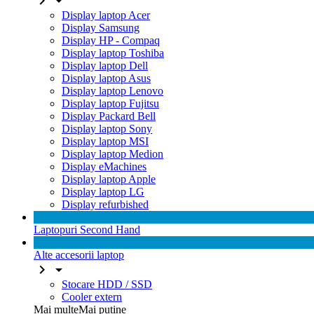


Display laptop Acer
Display Samsung
Display HP - Compaq
Display laptop Toshiba
Display laptop Dell
Display laptop Asus
Display laptop Lenovo
Display laptop Fujitsu
Display Packard Bell
Display laptop Sony
Display laptop MSI
Display laptop Medion
Display eMachines
Display laptop Apple
Display laptop LG
Display refurbished
Laptopuri Second Hand
Alte accesorii laptop


Stocare HDD / SSD
Cooler extern
Mai multe
Mai putine