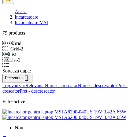
Acasa
Incarcatoare
Incarcatoare MSI
79 products
Grid
Grid-2
List
List-2
Sorteaza dupa:

Relevanta
Top vanzari
Relevanta
Nume - crescator
Nume - descrescator
Pret -
crescator
Pret - descrescator
Filtre active
Nou