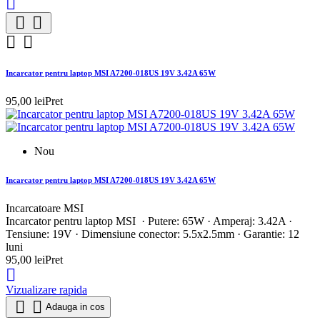





Incarcator pentru laptop MSI A7200-018US 19V 3.42A 65W
95,00 lei
Pret
Nou
Incarcator pentru laptop MSI A7200-018US 19V 3.42A 65W
Incarcatoare MSI
Incarcator pentru laptop MSI · Putere: 65W · Amperaj: 3.42A ·
Tensiune: 19V · Dimensiune conector: 5.5x2.5mm · Garantie: 12
luni
95,00 lei
Pret

Vizualizare rapida


Adauga in cos