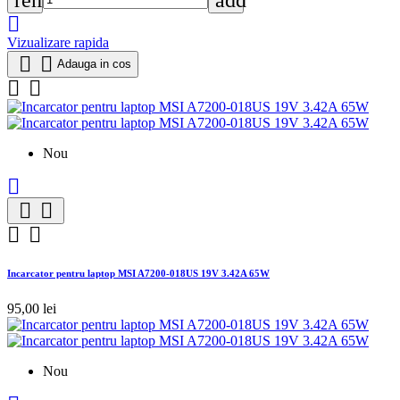
remove
add

Vizualizare rapida


Adauga in cos


Nou





Incarcator pentru laptop MSI A7200-018US 19V 3.42A 65W
95,00 lei
Nou