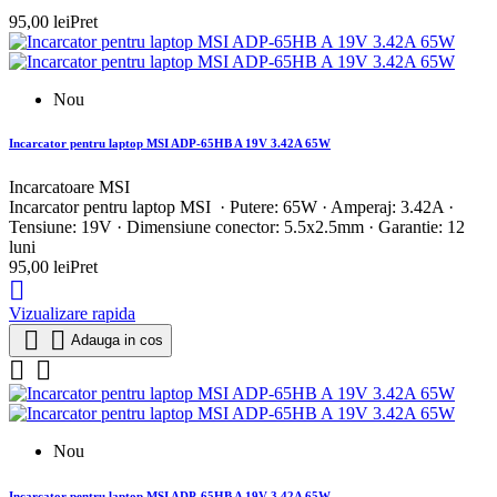
95,00 lei
Pret
Nou
Incarcator pentru laptop MSI ADP-65HB A 19V 3.42A 65W
Incarcatoare MSI
Incarcator pentru laptop MSI · Putere: 65W · Amperaj: 3.42A ·
Tensiune: 19V · Dimensiune conector: 5.5x2.5mm · Garantie: 12
luni
95,00 lei
Pret

Vizualizare rapida


Adauga in cos


Nou
Incarcator pentru laptop MSI ADP-65HB A 19V 3.42A 65W