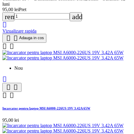
luni
95,00 lei
Pret
remove
add

Vizualizare rapida


Adauga in cos


Nou





Incarcator pentru laptop MSI A6000-226US 19V 3.42A 65W
95,00 lei