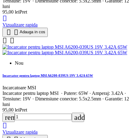
Tensiune: 19V · Dimensiune conector: 5.5x2.5mm · Garantie: 12
luni
95,00 lei
Pret

Vizualizare rapida


Adauga in cos


Nou
Incarcator pentru laptop MSI A6200-039US 19V 3.42A 65W
Incarcatoare MSI
Incarcator pentru laptop MSI · Putere: 65W · Amperaj: 3.42A ·
Tensiune: 19V · Dimensiune conector: 5.5x2.5mm · Garantie: 12
luni
95,00 lei
Pret
remove
add

Vizualizare rapida