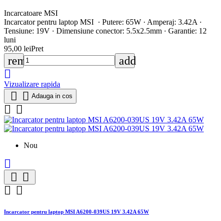
Incarcatoare MSI
Incarcator pentru laptop MSI · Putere: 65W · Amperaj: 3.42A ·
Tensiune: 19V · Dimensiune conector: 5.5x2.5mm · Garantie: 12
luni
95,00 lei
Pret
remove
add

Vizualizare rapida


Adauga in cos


Nou





Incarcator pentru laptop MSI A6200-039US 19V 3.42A 65W