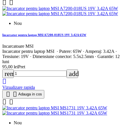


Nou
Incarcator pentru laptop MSI A7200-018US 19V 3.42A 65W
Incarcatoare MSI
Incarcator pentru laptop MSI · Putere: 65W · Amperaj: 3.42A ·
Tensiune: 19V · Dimensiune conector: 5.5x2.5mm · Garantie: 12
luni
95,00 lei
Pret
remove
add

Vizualizare rapida


Adauga in cos


Nou