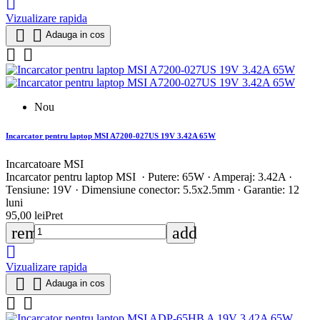

Vizualizare rapida


Adauga in cos


Nou
Incarcator pentru laptop MSI A7200-027US 19V 3.42A 65W
Incarcatoare MSI
Incarcator pentru laptop MSI · Putere: 65W · Amperaj: 3.42A ·
Tensiune: 19V · Dimensiune conector: 5.5x2.5mm · Garantie: 12
luni
95,00 lei
Pret
remove
add

Vizualizare rapida


Adauga in cos

