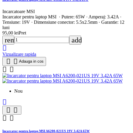
Incarcatoare MSI
Incarcator pentru laptop MSI · Putere: 65W · Amperaj: 3.42A ·
Tensiune: 19V · Dimensiune conector: 5.5x2.5mm · Garantie: 12
luni
95,00 lei
Pret
remove
add

Vizualizare rapida


Adauga in cos


Nou





Incarcator pentru laptop MSI A6200-021US 19V 3.42A 65W