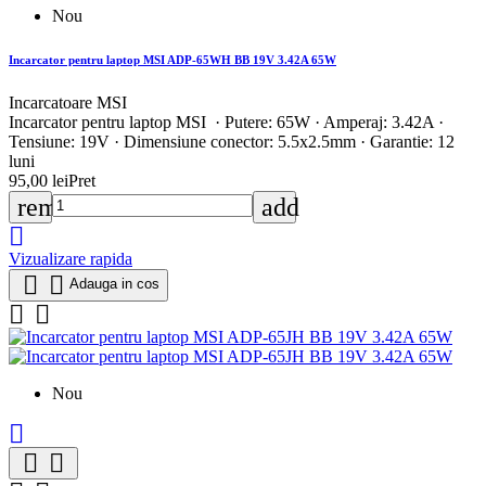
Nou
Incarcator pentru laptop MSI ADP-65WH BB 19V 3.42A 65W
Incarcatoare MSI
Incarcator pentru laptop MSI · Putere: 65W · Amperaj: 3.42A ·
Tensiune: 19V · Dimensiune conector: 5.5x2.5mm · Garantie: 12
luni
95,00 lei
Pret
remove
add

Vizualizare rapida


Adauga in cos


Nou


