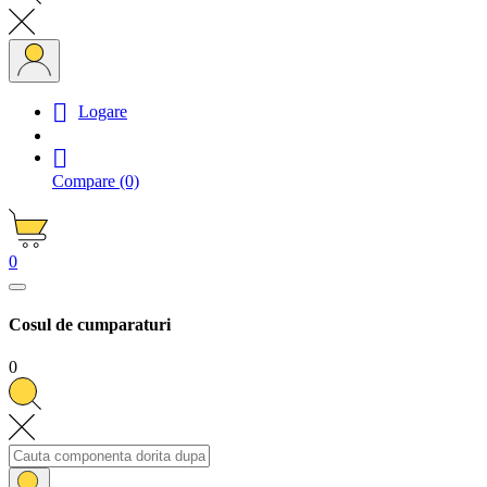

Logare

Compare
(0)
0
Cosul de cumparaturi
0