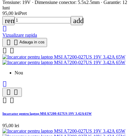
Tensiune: 19V · Dimensiune conector: 5.5x2.5mm · Garantie: 12
luni
95,00 lei
Pret
remove
add

Vizualizare rapida


Adauga in cos


Nou





Incarcator pentru laptop MSI A7200-027US 19V 3.42A 65W
95,00 lei