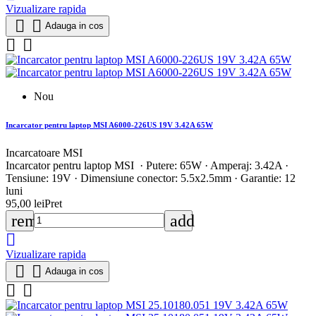
Vizualizare rapida


Adauga in cos


Nou
Incarcator pentru laptop MSI A6000-226US 19V 3.42A 65W
Incarcatoare MSI
Incarcator pentru laptop MSI · Putere: 65W · Amperaj: 3.42A ·
Tensiune: 19V · Dimensiune conector: 5.5x2.5mm · Garantie: 12
luni
95,00 lei
Pret
remove
add

Vizualizare rapida


Adauga in cos

