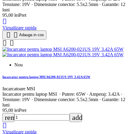
Tensiune: 19V · Dimensiune conector: 5.5x2.5mm · Garantie: 12
luni
95,00 lei
Pret

Vizualizare rapida


Adauga in cos


Nou
Incarcator pentru laptop MSI A6200-021US 19V 3.42A 65W
Incarcatoare MSI
Incarcator pentru laptop MSI · Putere: 65W · Amperaj: 3.42A ·
Tensiune: 19V · Dimensiune conector: 5.5x2.5mm · Garantie: 12
luni
95,00 lei
Pret
remove
add

Vizualizare rapida