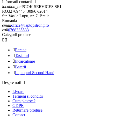
Informatii contact


location_on
PCOK SERVICES SRL
RO32769445 | J09/67/2014
Str. Vasile Lupu, nr. 7, Braila
Romania
email
office@laptopstrong.ro
call
0768335533
Categorii produse



Ecrane

Tastaturi

Incarcatoare

Baterii

Laptopuri Second Hand
Despre noi


Livrare
Termeni si conditii
Cum platesc ?
GDPR
Returnare produse
Contact