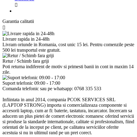

Garantia calitatii

Livrare rapida in 24-48h
Livram oriunde in Romania, cost unic 15 lei. Pentru comenzile peste
500 lei transportul este gratuit.
Retur / Schimb fara griji
Poti returna indiferent de motiv si primesti banii in cont in maxim 14
zile.
Suport telefonic 09:00 - 17:00
Comanda telefonic sau pe whatsapp: 0768 335 533
Infiintata in anul 2014, compania PCOK SERVICES SRL
(LAPTOP STRONG) importa si comercializeaza componente si
accesorii laptop, cum ar fi: baterie, tastatura, incarcator. Incercam sa
aducem un plus pietei de comert electronic romanesc oferind servicii
si produse la standarde internationale, calitate si profesionalism, fiind
orientati de la inceput pe client, pe calitatea serviciilor oferite
acestuia si nu in ultimul rand pe un pret corect.