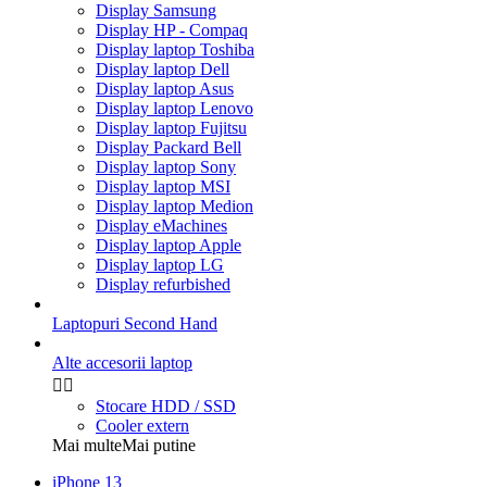
Display Samsung
Display HP - Compaq
Display laptop Toshiba
Display laptop Dell
Display laptop Asus
Display laptop Lenovo
Display laptop Fujitsu
Display Packard Bell
Display laptop Sony
Display laptop MSI
Display laptop Medion
Display eMachines
Display laptop Apple
Display laptop LG
Display refurbished
Laptopuri Second Hand
Alte accesorii laptop


Stocare HDD / SSD
Cooler extern
Mai multe
Mai putine
iPhone 13