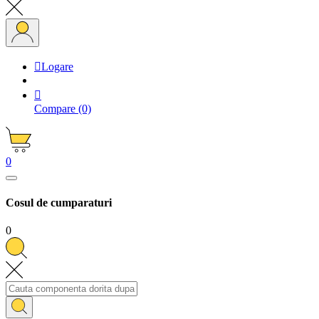

Logare

Compare
(0)
0
Cosul de cumparaturi
0