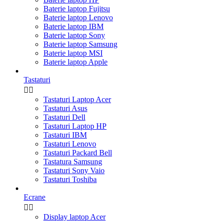
Baterie laptop Fujitsu
Baterie laptop Lenovo
Baterie laptop IBM
Baterie laptop Sony
Baterie laptop Samsung
Baterie laptop MSI
Baterie laptop Apple
Tastaturi


Tastaturi Laptop Acer
Tastaturi Asus
Tastaturi Dell
Tastaturi Laptop HP
Tastaturi IBM
Tastaturi Lenovo
Tastaturi Packard Bell
Tastatura Samsung
Tastaturi Sony Vaio
Tastaturi Toshiba
Ecrane


Display laptop Acer