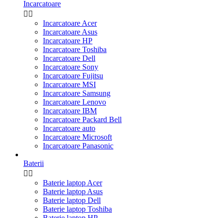
Incarcatoare


Incarcatoare Acer
Incarcatoare Asus
Incarcatoare HP
Incarcatoare Toshiba
Incarcatoare Dell
Incarcatoare Sony
Incarcatoare Fujitsu
Incarcatoare MSI
Incarcatoare Samsung
Incarcatoare Lenovo
Incarcatoare IBM
Incarcatoare Packard Bell
Incarcatoare auto
Incarcatoare Microsoft
Incarcatoare Panasonic
Baterii


Baterie laptop Acer
Baterie laptop Asus
Baterie laptop Dell
Baterie laptop Toshiba
Baterie laptop HP