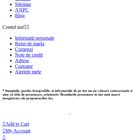
Sitemap
ANPC
Blog
Contul tau


Informatii personale
Retur de marfa
Comenzi
Note de credit
Adrese
Cupoane
Alertele mele
* Imaginile, pozele, fotografiile, si informatiile de pe site nu au valoare contractuala si
sunt cu titlu de prezentare, orientativ. Brandurile prezentate in site sunt marci
inregistrate ale proprietarilor lor.

Add to Cart

My Account
