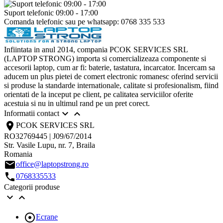
Suport telefonic 09:00 - 17:00
Comanda telefonic sau pe whatsapp: 0768 335 533
Infiintata in anul 2014, compania PCOK SERVICES SRL
(LAPTOP STRONG) importa si comercializeaza componente si
accesorii laptop, cum ar fi: baterie, tastatura, incarcator. Incercam sa
aducem un plus pietei de comert electronic romanesc oferind servicii
si produse la standarde internationale, calitate si profesionalism, fiind
orientati de la inceput pe client, pe calitatea serviciilor oferite
acestuia si nu in ultimul rand pe un pret corect.


Informatii contact
location_on
PCOK SERVICES SRL
RO32769445 | J09/67/2014
Str. Vasile Lupu, nr. 7, Braila
Romania
email
office@laptopstrong.ro
call
0768335533
Categorii produse



Ecrane