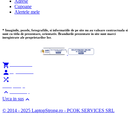
Adrese
Cupoane
Alertele mele
* Imaginile, pozele, fotografiile, si informatiile de pe site nu au valoare contractuala si
sunt cu titlu de prezentare, orientativ. Brandurile prezentate in site sunt marci
inregistrate ale proprietarilor lor.

Add to Cart

My Account

Compare (
0
)

Scroll Top

Urca in sus
© 2014 - 2025 LaptopStrong.ro - PCOK SERVICES SRL