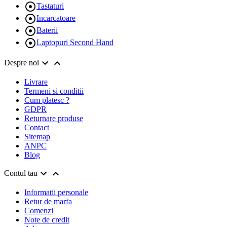

Tastaturi

Incarcatoare

Baterii

Laptopuri Second Hand


Despre noi
Livrare
Termeni si conditii
Cum platesc ?
GDPR
Returnare produse
Contact
Sitemap
ANPC
Blog


Contul tau
Informatii personale
Retur de marfa
Comenzi
Note de credit