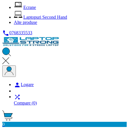
Ecrane
Laptopuri Second Hand
Alte produse

0768335533

Logare

Compare
(0)
0