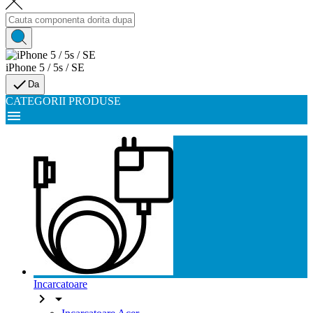
iPhone 5 / 5s / SE

Da
CATEGORII PRODUSE

Incarcatoare

