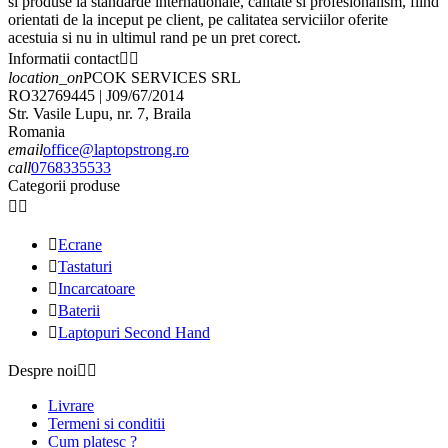
si produse la standarde internationale, calitate si profesionalism, fiind
orientati de la inceput pe client, pe calitatea serviciilor oferite
acestuia si nu in ultimul rand pe un pret corect.
Informatii contact


location_on
PCOK SERVICES SRL
RO32769445 | J09/67/2014
Str. Vasile Lupu, nr. 7, Braila
Romania
email
office@laptopstrong.ro
call
0768335533
Categorii produse



Ecrane

Tastaturi

Incarcatoare

Baterii

Laptopuri Second Hand
Despre noi


Livrare
Termeni si conditii
Cum platesc ?