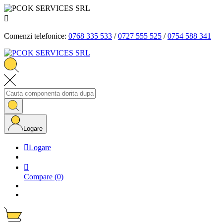

Comenzi telefonice:
0768 335 533
/
0727 555 525
/
0754 588 341
Logare

Logare

Compare
(0)