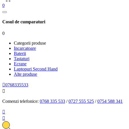
0
Cosul de cumparaturi
0
Categorii produse
Incarcatoare
Baterii
Tastaturi
Ecrane
Laptopuri Second Hand
Alte produse

0768335533

Comenzi telefonice:
0768 335 533
/
0727 555 525
/
0754 588 341

