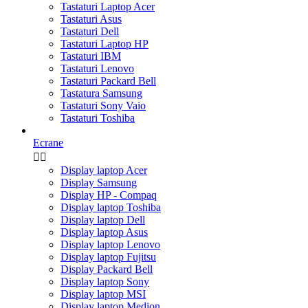
Tastaturi Laptop Acer
Tastaturi Asus
Tastaturi Dell
Tastaturi Laptop HP
Tastaturi IBM
Tastaturi Lenovo
Tastaturi Packard Bell
Tastatura Samsung
Tastaturi Sony Vaio
Tastaturi Toshiba
Ecrane


Display laptop Acer
Display Samsung
Display HP - Compaq
Display laptop Toshiba
Display laptop Dell
Display laptop Asus
Display laptop Lenovo
Display laptop Fujitsu
Display Packard Bell
Display laptop Sony
Display laptop MSI
Display laptop Medion