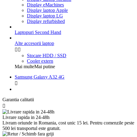
Display eMachines
Display laptop Apple
Display laptop LG
Display refurbished
Laptopuri Second Hand
Alte accesorii laptop


Stocare HDD / SSD
Cooler extern
Mai multe
Mai putine
Samsung Galaxy A32 4G

Garantia calitatii

Livrare rapida in 24-48h
Livram oriunde in Romania, cost unic 15 lei. Pentru comenzile peste
500 lei transportul este gratuit.