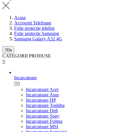
Acasa
Accesorii Telefoane
Folie protectie telefon
Folie protectie Samsung
Samsung Galaxy A32 4G

Da
CATEGORII PRODUSE

Incarcatoare


Incarcatoare Acer
Incarcatoare Asus
Incarcatoare HP
Incarcatoare Toshiba
Incarcatoare Dell
Incarcatoare Sony
Incarcatoare Fujitsu
Incarcatoare MSI
Incarcatoare Samsung