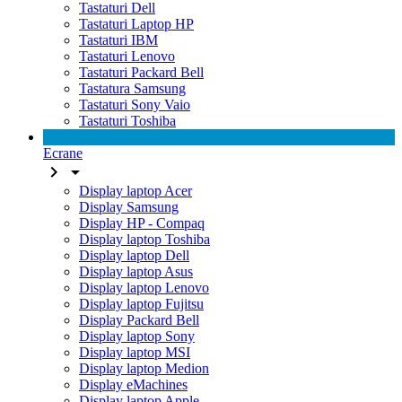
Tastaturi Dell
Tastaturi Laptop HP
Tastaturi IBM
Tastaturi Lenovo
Tastaturi Packard Bell
Tastatura Samsung
Tastaturi Sony Vaio
Tastaturi Toshiba
Ecrane


Display laptop Acer
Display Samsung
Display HP - Compaq
Display laptop Toshiba
Display laptop Dell
Display laptop Asus
Display laptop Lenovo
Display laptop Fujitsu
Display Packard Bell
Display laptop Sony
Display laptop MSI
Display laptop Medion
Display eMachines
Display laptop Apple