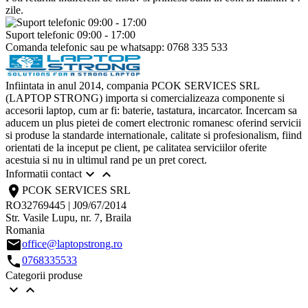
zile.
Suport telefonic 09:00 - 17:00
Comanda telefonic sau pe whatsapp: 0768 335 533
Infiintata in anul 2014, compania PCOK SERVICES SRL
(LAPTOP STRONG) importa si comercializeaza componente si
accesorii laptop, cum ar fi: baterie, tastatura, incarcator. Incercam sa
aducem un plus pietei de comert electronic romanesc oferind servicii
si produse la standarde internationale, calitate si profesionalism, fiind
orientati de la inceput pe client, pe calitatea serviciilor oferite
acestuia si nu in ultimul rand pe un pret corect.


Informatii contact
location_on
PCOK SERVICES SRL
RO32769445 | J09/67/2014
Str. Vasile Lupu, nr. 7, Braila
Romania
email
office@laptopstrong.ro
call
0768335533
Categorii produse

