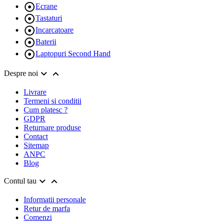

Ecrane

Tastaturi

Incarcatoare

Baterii

Laptopuri Second Hand


Despre noi
Livrare
Termeni si conditii
Cum platesc ?
GDPR
Returnare produse
Contact
Sitemap
ANPC
Blog


Contul tau
Informatii personale
Retur de marfa
Comenzi