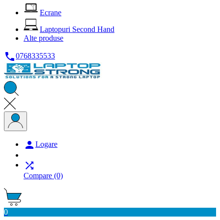
Ecrane
Laptopuri Second Hand
Alte produse

0768335533

Logare

Compare
(0)
0