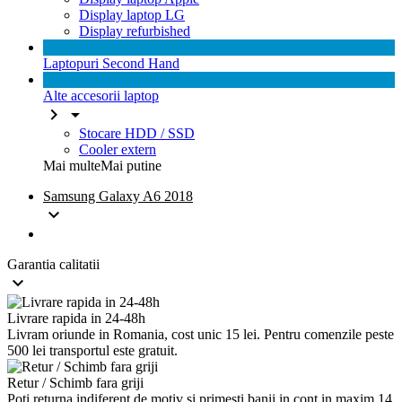
Display laptop LG
Display refurbished
Laptopuri Second Hand
Alte accesorii laptop


Stocare HDD / SSD
Cooler extern
Mai multe
Mai putine
Samsung Galaxy A6 2018

Garantia calitatii

Livrare rapida in 24-48h
Livram oriunde in Romania, cost unic 15 lei. Pentru comenzile peste
500 lei transportul este gratuit.
Retur / Schimb fara griji
Poti returna indiferent de motiv si primesti banii in cont in maxim 14