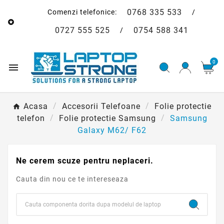
0768 335 533
Comenzi telefonice:
/

0727 555 525
0754 588 341
/
0

Acasa
Accesorii Telefoane
Folie protectie
telefon
Folie protectie Samsung
Samsung
Galaxy M62/ F62
Ne cerem scuze pentru neplaceri.
Cauta din nou ce te intereseaza