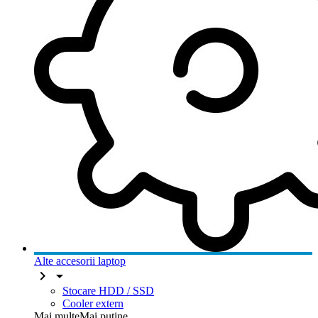
Alte accesorii laptop


Stocare HDD / SSD
Cooler extern
Mai multe
Mai putine