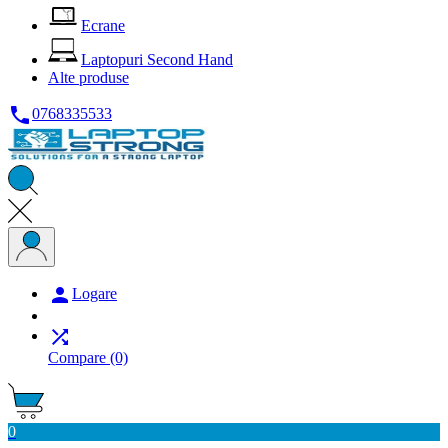
Ecrane
Laptopuri Second Hand
Alte produse

0768335533

Logare

Compare
(0)
0