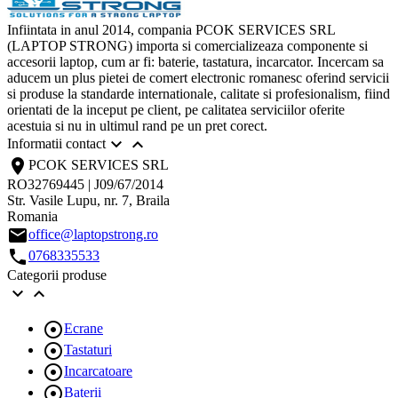
Infiintata in anul 2014, compania PCOK SERVICES SRL
(LAPTOP STRONG) importa si comercializeaza componente si
accesorii laptop, cum ar fi: baterie, tastatura, incarcator. Incercam sa
aducem un plus pietei de comert electronic romanesc oferind servicii
si produse la standarde internationale, calitate si profesionalism, fiind
orientati de la inceput pe client, pe calitatea serviciilor oferite
acestuia si nu in ultimul rand pe un pret corect.


Informatii contact
location_on
PCOK SERVICES SRL
RO32769445 | J09/67/2014
Str. Vasile Lupu, nr. 7, Braila
Romania
email
office@laptopstrong.ro
call
0768335533
Categorii produse



Ecrane

Tastaturi

Incarcatoare

Baterii