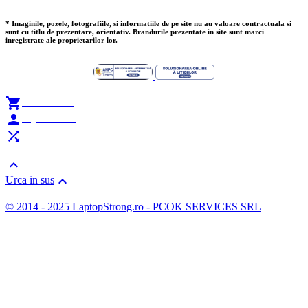
* Imaginile, pozele, fotografiile, si informatiile de pe site nu au valoare contractuala si
sunt cu titlu de prezentare, orientativ. Brandurile prezentate in site sunt marci
inregistrate ale proprietarilor lor.

Add to Cart

My Account

Compare (
0
)

Scroll Top

Urca in sus
© 2014 - 2025 LaptopStrong.ro - PCOK SERVICES SRL