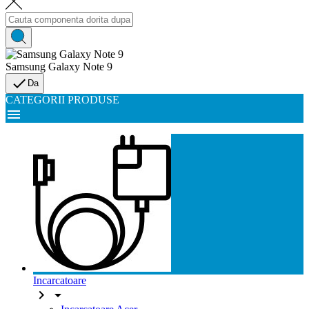
Samsung Galaxy Note 9

Da
CATEGORII PRODUSE

Incarcatoare

