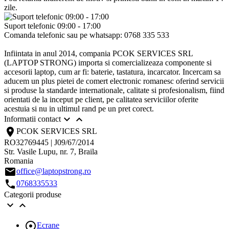
zile.
Suport telefonic 09:00 - 17:00
Comanda telefonic sau pe whatsapp: 0768 335 533
Infiintata in anul 2014, compania PCOK SERVICES SRL
(LAPTOP STRONG) importa si comercializeaza componente si
accesorii laptop, cum ar fi: baterie, tastatura, incarcator. Incercam sa
aducem un plus pietei de comert electronic romanesc oferind servicii
si produse la standarde internationale, calitate si profesionalism, fiind
orientati de la inceput pe client, pe calitatea serviciilor oferite
acestuia si nu in ultimul rand pe un pret corect.


Informatii contact
location_on
PCOK SERVICES SRL
RO32769445 | J09/67/2014
Str. Vasile Lupu, nr. 7, Braila
Romania
email
office@laptopstrong.ro
call
0768335533
Categorii produse



Ecrane