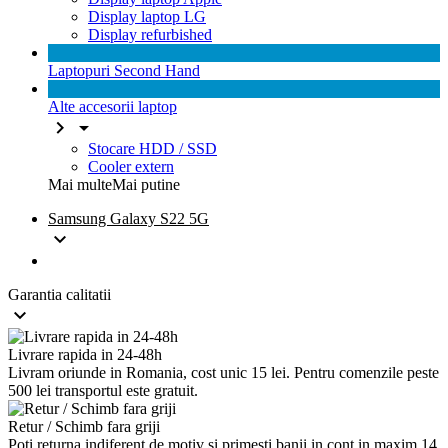
Display laptop LG
Display refurbished
Laptopuri Second Hand
Alte accesorii laptop


Stocare HDD / SSD
Cooler extern
Mai multe
Mai putine
Samsung Galaxy S22 5G

Garantia calitatii

Livrare rapida in 24-48h
Livram oriunde in Romania, cost unic 15 lei. Pentru comenzile peste
500 lei transportul este gratuit.
Retur / Schimb fara griji
Poti returna indiferent de motiv si primesti banii in cont in maxim 14