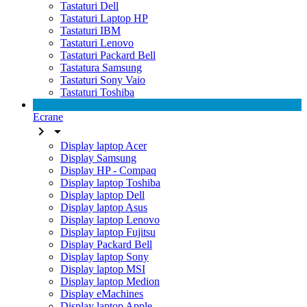
Tastaturi Dell
Tastaturi Laptop HP
Tastaturi IBM
Tastaturi Lenovo
Tastaturi Packard Bell
Tastatura Samsung
Tastaturi Sony Vaio
Tastaturi Toshiba
Ecrane


Display laptop Acer
Display Samsung
Display HP - Compaq
Display laptop Toshiba
Display laptop Dell
Display laptop Asus
Display laptop Lenovo
Display laptop Fujitsu
Display Packard Bell
Display laptop Sony
Display laptop MSI
Display laptop Medion
Display eMachines
Display laptop Apple