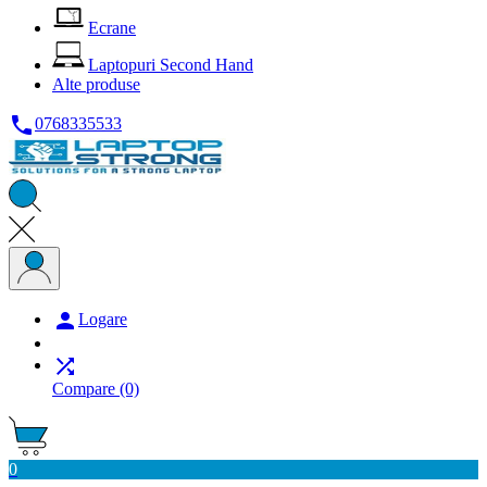
Ecrane
Laptopuri Second Hand
Alte produse

0768335533

Logare

Compare
(0)
0