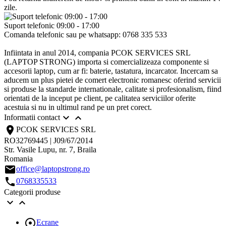
zile.
Suport telefonic 09:00 - 17:00
Comanda telefonic sau pe whatsapp: 0768 335 533
Infiintata in anul 2014, compania PCOK SERVICES SRL
(LAPTOP STRONG) importa si comercializeaza componente si
accesorii laptop, cum ar fi: baterie, tastatura, incarcator. Incercam sa
aducem un plus pietei de comert electronic romanesc oferind servicii
si produse la standarde internationale, calitate si profesionalism, fiind
orientati de la inceput pe client, pe calitatea serviciilor oferite
acestuia si nu in ultimul rand pe un pret corect.


Informatii contact
location_on
PCOK SERVICES SRL
RO32769445 | J09/67/2014
Str. Vasile Lupu, nr. 7, Braila
Romania
email
office@laptopstrong.ro
call
0768335533
Categorii produse



Ecrane