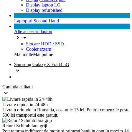
Display laptop LG
Display refurbished
Laptopuri Second Hand
Alte accesorii laptop


Stocare HDD / SSD
Cooler extern
Mai multe
Mai putine
Samsung Galaxy Z Fold3 5G

Garantia calitatii

Livrare rapida in 24-48h
Livram oriunde in Romania, cost unic 15 lei. Pentru comenzile peste
500 lei transportul este gratuit.
Retur / Schimb fara griji
Poti returna indiferent de motiv si primesti banii in cont in maxim 14