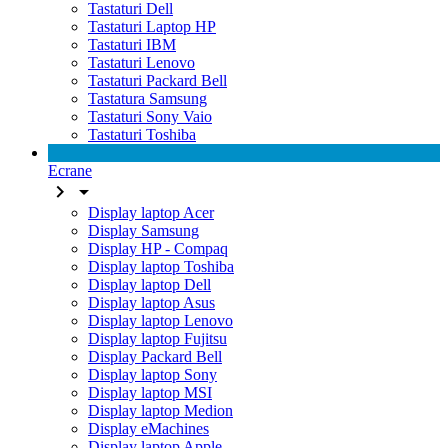
Tastaturi Dell
Tastaturi Laptop HP
Tastaturi IBM
Tastaturi Lenovo
Tastaturi Packard Bell
Tastatura Samsung
Tastaturi Sony Vaio
Tastaturi Toshiba
Ecrane


Display laptop Acer
Display Samsung
Display HP - Compaq
Display laptop Toshiba
Display laptop Dell
Display laptop Asus
Display laptop Lenovo
Display laptop Fujitsu
Display Packard Bell
Display laptop Sony
Display laptop MSI
Display laptop Medion
Display eMachines
Display laptop Apple