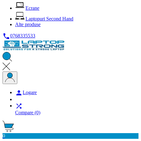
Ecrane
Laptopuri Second Hand
Alte produse

0768335533

Logare

Compare
(0)
0