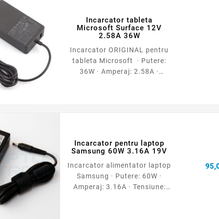
Incarcator tableta
Microsoft Surface 12V
2.58A 36W
Incarcator ORIGINAL pentru
tableta Microsoft · Putere:
36W · Amperaj: 2.58A ·
Tensiune: 12V · Garantie: 12
luni · Tip: ORIGINAL
Incarcator pentru laptop
Samsung 60W 3.16A 19V
Incarcator alimentator laptop
95,0
Samsung · Putere: 60W ·
Amperaj: 3.16A · Tensiune:
19V · Dimensiune conector:
5.5 * 3.0 mm · Garantie: 12