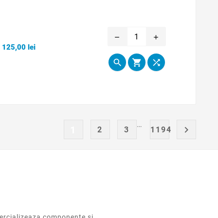
remove
add
Pret
125,00 lei



…
1

2
3
1194
rcializeaza componente si