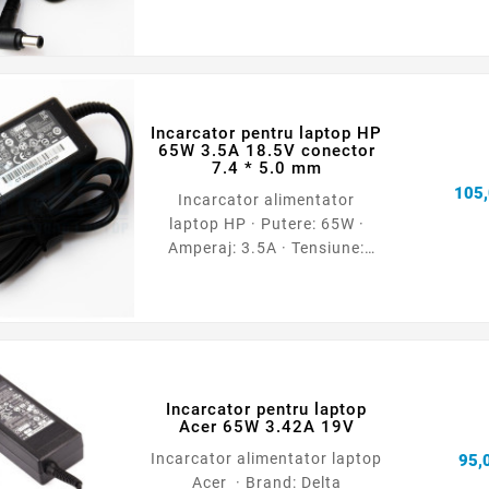
6.5x1.4x4.4 mm · Garantie:
12 luni · Tip: ORIGINAL
Incarcator pentru laptop HP
65W 3.5A 18.5V conector
7.4 * 5.0 mm
105,
Incarcator alimentator
laptop HP · Putere: 65W ·
Amperaj: 3.5A · Tensiune:
18.5V · Dimensiune conector:
7.4 * 5.0 mm · Garantie: 12
luni
Incarcator pentru laptop
Acer 65W 3.42A 19V
Incarcator alimentator laptop
95,0
Acer · Brand: Delta