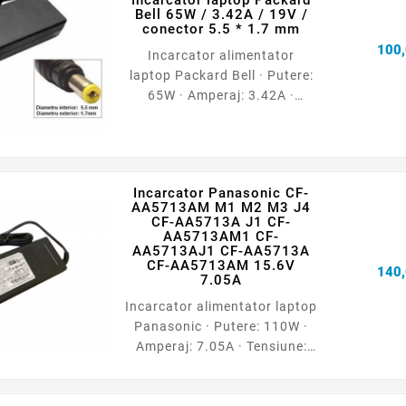
Incarcator laptop Packard
Bell 65W / 3.42A / 19V /
conector 5.5 * 1.7 mm
100,
Incarcator alimentator
laptop Packard Bell · Putere:
65W · Amperaj: 3.42A ·
Tensiune: 19V · Dimensiune
conector: 5.5 * 1.7 mm ·
Garantie: 12 luni · Tip:
Compatibil
Incarcator Panasonic CF-
AA5713AM M1 M2 M3 J4
CF-AA5713A J1 CF-
AA5713AM1 CF-
AA5713AJ1 CF-AA5713A
CF-AA5713AM 15.6V
140,
7.05A
Incarcator alimentator laptop
Panasonic · Putere: 110W ·
Amperaj: 7.05A · Tensiune:
15.6V · Dimensiune conector:
5.5 * 2.5 mm · Garantie: 12