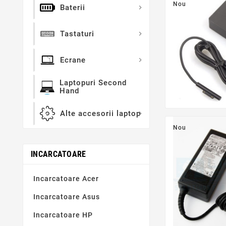
Nou
Baterii

Tastaturi

Ecrane

Laptopuri Second
Hand
Alte accesorii laptop

Nou
INCARCATOARE
Incarcatoare Acer
Incarcatoare Asus
Incarcatoare HP