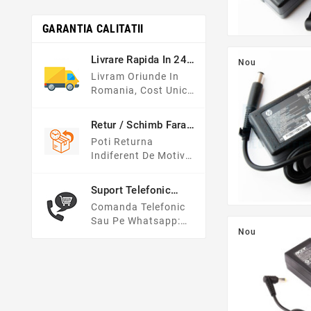
GARANTIA CALITATII
Livrare Rapida In 24-
Nou
48h
Livram Oriunde In
Romania, Cost Unic
15 Lei. Pentru
Comenzile Peste 500
Retur / Schimb Fara
Lei Transportul Este
Griji
Poti Returna
Gratuit.
Indiferent De Motiv
Si Primesti Banii In
Cont In Maxim 14
Suport Telefonic
Zile.
09:00 - 17:00
Comanda Telefonic
Sau Pe Whatsapp:
Nou
0768 335 533