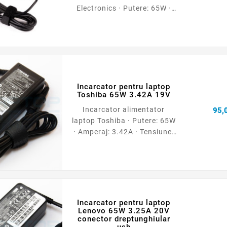
Electronics · Putere: 65W ·
Amperaj: 3.42A · Tensiune:
19V · Dimensiune conector:
5.5 * 1.7 mm · Garantie: 12
luni
Incarcator pentru laptop
Toshiba 65W 3.42A 19V
Incarcator alimentator
95,0
laptop Toshiba · Putere: 65W
· Amperaj: 3.42A · Tensiune:
19V · Dimensiune conector:
5.5 * 2.5 mm · Garantie: 12
luni
Incarcator pentru laptop
Lenovo 65W 3.25A 20V
conector dreptunghiular
usb