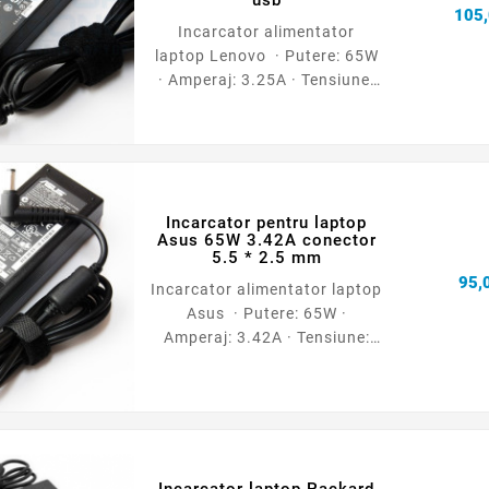
105,
Incarcator alimentator
laptop Lenovo · Putere: 65W
· Amperaj: 3.25A · Tensiune:
20V · Dimensiune
conector: dreptunghiular (tip
usb) galben · Garantie: 12
luni
Incarcator pentru laptop
Asus 65W 3.42A conector
5.5 * 2.5 mm
95,0
Incarcator alimentator laptop
Asus · Putere: 65W ·
Amperaj: 3.42A · Tensiune:
19V · Dimensiune conector:
5.5 * 2.5 mm · Garantie: 12
luni · Tip: ORIGINAL