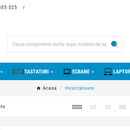
555 525
/
TASTATURI
ECRANE
LAPTOP
Acasa
Incarcatoare
cts