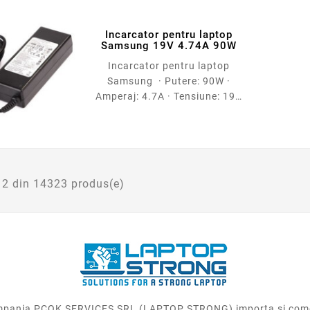
luni
Incarcator pentru laptop
Samsung 19V 4.74A 90W
Incarcator pentru laptop
Samsung · Putere: 90W ·
Amperaj: 4.7A · Tensiune: 19V
· Dimensiune conector:
5.5x3.0mm · Garantie: 12 luni
12 din 14323 produs(e)
 compania PCOK SERVICES SRL (LAPTOP STRONG) importa si come