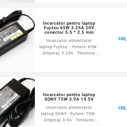
luni
Incarcator pentru laptop
Fujitsu 65W 3.25A 20V
conector 5.5 * 2.5 mm
105,
Incarcator alimentator
laptop Fujitsu · Putere: 65W ·
Amperaj: 3.25A · Tensiune:
20V · Dimensiune conector:
5.5 * 2.5 mm · Garantie: 12
luni
Incarcator pentru laptop
SONY 75W 3.9A 19.5V
Incarcator alimentator
105,
laptop SONY · Putere: 75W ·
Amperaj: 3.9A · Tensiune:
19.5V · Dimensiune conector: